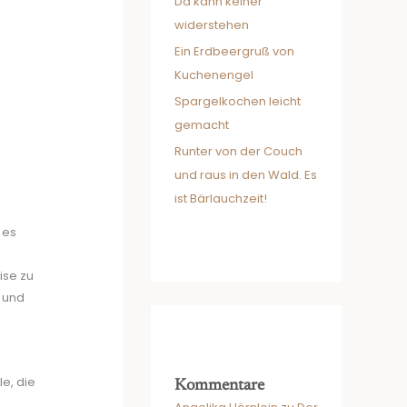
Da kann keiner
widerstehen
Ein Erdbeergruß von
Kuchenengel
Spargelkochen leicht
gemacht
Runter von der Couch
und raus in den Wald. Es
ist Bärlauchzeit!
 es
ise zu
d und
e, die
Kommentare