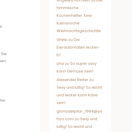
Angelika Hörnlein
zu
Der
himmlische
Küchenhelfer. Eine
kulinarische
e
Weihnachtsgeschichte
Greta
zu
Die
Eierautomaten lecker-
 Sie
Ei!
nen.
Lina
zu
So super sexy
kann Gemüse sein!
Alexander Reiter
zu
Sexy und luftig! So leicht
und lecker kann Käse
hin.
sein!
gloriadelpilar_1994@ya
hoo.com
zu
Sexy und
luftig! So leicht und