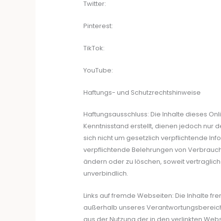
Twitter:
Pinterest:
TikTok:
YouTube:
Haftungs- und Schutzrechtshinweise
Haftungsausschluss: Die Inhalte dieses O
Kenntnisstand erstellt, dienen jedoch nur d
sich nicht um gesetzlich verpflichtende In
verpflichtende Belehrungen von Verbraucher
ändern oder zu löschen, soweit vertraglich
unverbindlich.
Links auf fremde Webseiten: Die Inhalte fre
außerhalb unseres Verantwortungsbereiches 
aus der Nutzung der in den verlinkten Web