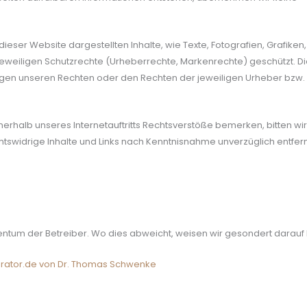
eser Website dargestellten Inhalte, wie Texte, Fotografien, Grafiken,
eweiligen Schutzrechte (Urheberrechte, Markenrechte) geschützt. Di
iegen unseren Rechten oder den Rechten der jeweiligen Urheber bzw.
nerhalb unseres Internetauftritts Rechtsverstöße bemerken, bitten wir
htswidrige Inhalte und Links nach Kenntnisnahme unverzüglich entfer
igentum der Betreiber. Wo dies abweicht, weisen wir gesondert darauf 
erator.de von Dr. Thomas Schwenke