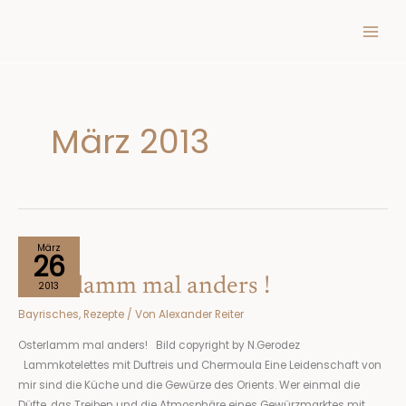
Inhalt
Zum
springen
Inhalt
springen
März 2013
Osterlamm
März
26
mal
Osterlamm mal anders !
anders
2013
!
Bayrisches
,
Rezepte
/ Von
Alexander Reiter
Osterlamm mal anders! Bild copyright by N.Gerodez
Lammkotelettes mit Duftreis und Chermoula Eine Leidenschaft von
mir sind die Küche und die Gewürze des Orients. Wer einmal die
Düfte, das Treiben und die Atmosphäre eines Gewürzmarktes mit