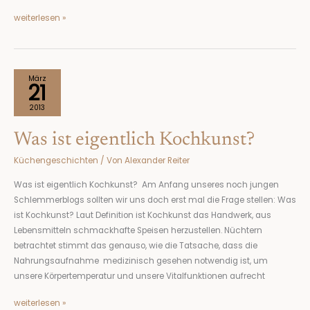
weiterlesen »
Was
März
21
ist
eigentlich
2013
Kochkunst?
Was ist eigentlich Kochkunst?
Küchengeschichten
/ Von
Alexander Reiter
Was ist eigentlich Kochkunst? Am Anfang unseres noch jungen
Schlemmerblogs sollten wir uns doch erst mal die Frage stellen: Was
ist Kochkunst? Laut Definition ist Kochkunst das Handwerk, aus
Lebensmitteln schmackhafte Speisen herzustellen. Nüchtern
betrachtet stimmt das genauso, wie die Tatsache, dass die
Nahrungsaufnahme medizinisch gesehen notwendig ist, um
unsere Körpertemperatur und unsere Vitalfunktionen aufrecht
weiterlesen »