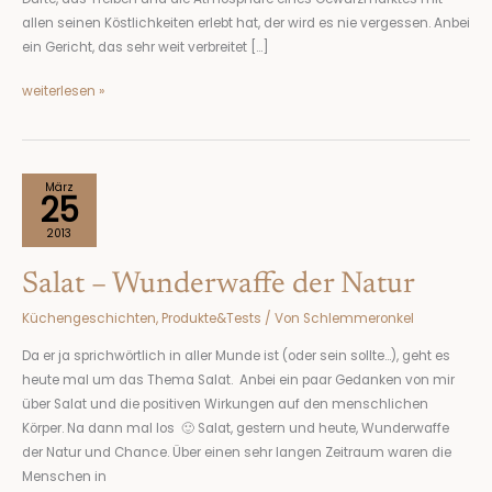
allen seinen Köstlichkeiten erlebt hat, der wird es nie vergessen. Anbei
ein Gericht, das sehr weit verbreitet […]
weiterlesen »
Salat
März
25
–
Wunderwaffe
2013
der
Salat – Wunderwaffe der Natur
Natur
Küchengeschichten
,
Produkte&Tests
/ Von
Schlemmeronkel
Da er ja sprichwörtlich in aller Munde ist (oder sein sollte…), geht es
heute mal um das Thema Salat. Anbei ein paar Gedanken von mir
über Salat und die positiven Wirkungen auf den menschlichen
Körper. Na dann mal los 🙂 Salat, gestern und heute, Wunderwaffe
der Natur und Chance. Über einen sehr langen Zeitraum waren die
Menschen in