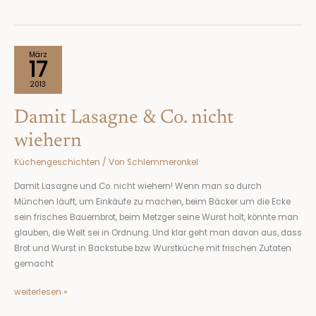
Damit
März
17
Lasagne
&
2013
Co.
Damit Lasagne & Co. nicht
nicht
wiehern
wiehern
Küchengeschichten
/ Von
Schlemmeronkel
Damit Lasagne und Co. nicht wiehern! Wenn man so durch
München läuft, um Einkäufe zu machen, beim Bäcker um die Ecke
sein frisches Bauernbrot, beim Metzger seine Wurst holt, könnte man
glauben, die Welt sei in Ordnung. Und klar geht man davon aus, dass
Brot und Wurst in Backstube bzw Wurstküche mit frischen Zutaten
gemacht
weiterlesen »