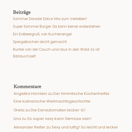
Beiträge
Sommer Dorade! Dolce Vita zum Verlieben!
Super Sommer Burger. Da kann keiner widerstehen
Ein Erdbeergruß von Kuchenengel
Spargelkochen leicht gemacht
Runter von der Couch und raus in den Wald. Es ist
Bärlauchzeit!
Kommentare
Angelika Hörnlein
zu
Der himmlische Küchenhelfer.
Eine kulinarische Weihnachtsgeschichte
Greta
zu
Die Eierautomaten lecker-Ei!
Lina
zu
So super sexy kann Gemüse sein!
Alexander Reiter
zu
Sexy und luftig! So leicht und lecker