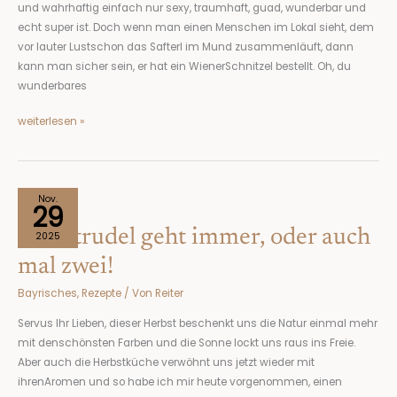
und wahrhaftig einfach nur sexy, traumhaft, guad, wunderbar und
echt super ist. Doch wenn man einen Menschen im Lokal sieht, dem
vor lauter Lustschon das Safterl im Mund zusammenläuft, dann
kann man sicher sein, er hat ein WienerSchnitzel bestellt. Oh, du
wunderbares
weiterlesen »
Ein
Nov.
29
Strudel
Ein Strudel geht immer, oder auch
geht
2025
immer,
mal zwei!
oder
Bayrisches
,
Rezepte
/ Von
Reiter
auch
mal
Servus Ihr Lieben, dieser Herbst beschenkt uns die Natur einmal mehr
zwei!
mit denschönsten Farben und die Sonne lockt uns raus ins Freie.
Aber auch die Herbstküche verwöhnt uns jetzt wieder mit
ihrenAromen und so habe ich mir heute vorgenommen, einen