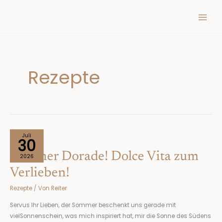
Inhalt
Zum
springen
Inhalt
springen
Rezepte
Sommer
Juli
30
Dorade!
Sommer Dorade! Dolce Vita zum
Dolce
2026
Vita
Verlieben!
zum
Rezepte
/ Von
Reiter
Verlieben!
Servus Ihr Lieben, der Sommer beschenkt uns gerade mit
vielSonnenschein, was mich inspiriert hat, mir die Sonne des Südens