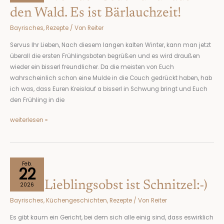
Couch
den Wald. Es ist Bärlauchzeit!
und
Bayrisches
,
Rezepte
/ Von
Reiter
raus
in
Servus Ihr Lieben, Nach diesem langen kalten Winter, kann man jetzt
den
überall die ersten Frühlingsboten begrüßen und es wird draußen
Wald.
wieder ein bisserl freundlicher. Da die meisten von Euch
Es
wahrscheinlich schon eine Mulde in die Couch gedrückt haben, hab
ist
ich was, dass Euren Kreislauf a bisserl in Schwung bringt und Euch
Bärlauchzeit!
den Frühling in die
weiterlesen »
Mein
Feb.
22
Lieblingsobst
Mein Lieblingsobst ist Schnitzel:-)
ist
2026
Schnitzel:-)
Bayrisches
,
Küchengeschichten
,
Rezepte
/ Von
Reiter
Es gibt kaum ein Gericht, bei dem sich alle einig sind, dass eswirklich