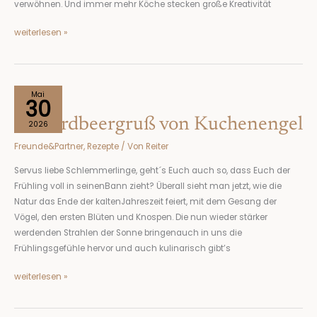
verwöhnen. Und immer mehr Köche stecken große Kreativität
weiterlesen »
Ein
Mai
30
Erdbeergruß
Ein Erdbeergruß von Kuchenengel
von
2026
Kuchenengel
Freunde&Partner
,
Rezepte
/ Von
Reiter
Servus liebe Schlemmerlinge, geht´s Euch auch so, dass Euch der
Frühling voll in seinenBann zieht? Überall sieht man jetzt, wie die
Natur das Ende der kaltenJahreszeit feiert, mit dem Gesang der
Vögel, den ersten Blüten und Knospen. Die nun wieder stärker
werdenden Strahlen der Sonne bringenauch in uns die
Frühlingsgefühle hervor und auch kulinarisch gibt’s
weiterlesen »