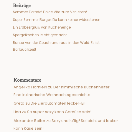
Beiträge
Sommer Dorade! Dolce Vita zum Verlieben!
Super Sommer Burger. Da kann keiner widerstehen
Ein Erdbeergruß von Kuchenengel
Spargelkochen leicht gemacht
Runter von der Couch und raus in den Wald. Es ist
Bärlauchzeit!
Kommentare
Angelika Hörnlein
zu
Der himmlische Küchenhelfer.
Eine kulinarische Weihnachtsgeschichte
Greta
zu
Die Eierautomaten lecker-Ei!
Lina
zu
So super sexy kann Gemüse sein!
Alexander Reiter
zu
Sexy und luftig! So leicht und lecker
kann Käse sein!