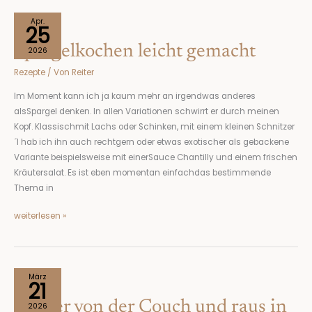
Spargelkochen
Apr.
25
leicht
Spargelkochen leicht gemacht
gemacht
2026
Rezepte
/ Von
Reiter
Im Moment kann ich ja kaum mehr an irgendwas anderes
alsSpargel denken. In allen Variationen schwirrt er durch meinen
Kopf. Klassischmit Lachs oder Schinken, mit einem kleinen Schnitzer
´l hab ich ihn auch rechtgern oder etwas exotischer als gebackene
Variante beispielsweise mit einerSauce Chantilly und einem frischen
Kräutersalat. Es ist eben momentan einfachdas bestimmende
Thema in
weiterlesen »
Runter
März
21
von
Runter von der Couch und raus in
der
2026