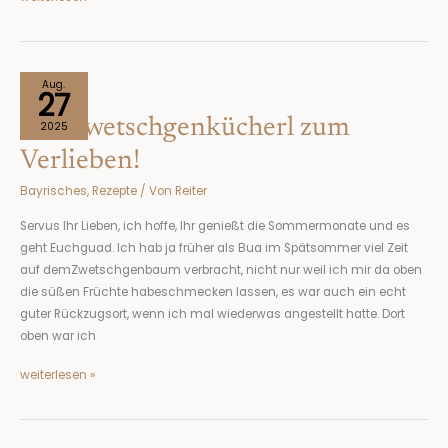
Ein
Aug.
27
Zwetschgenkücherl
Ein Zwetschgenkücherl zum
zum
2025
Verlieben!
Verlieben!
Bayrisches
,
Rezepte
/ Von
Reiter
Servus Ihr Lieben, ich hoffe, Ihr genießt die Sommermonate und es
geht Euchguad. Ich hab ja früher als Bua im Spätsommer viel Zeit
auf demZwetschgenbaum verbracht, nicht nur weil ich mir da oben
die süßen Früchte habeschmecken lassen, es war auch ein echt
guter Rückzugsort, wenn ich mal wiederwas angestellt hatte. Dort
oben war ich
weiterlesen »