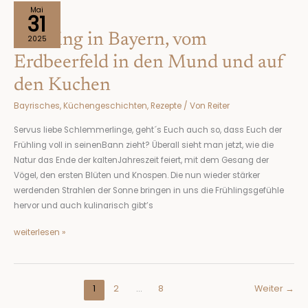
Frühling
Mai
31
in
Frühling in Bayern, vom
Bayern,
2025
vom
Erdbeerfeld in den Mund und auf
Erdbeerfeld
den Kuchen
in
den
Bayrisches
,
Küchengeschichten
,
Rezepte
/ Von
Reiter
Mund
und
Servus liebe Schlemmerlinge, geht´s Euch auch so, dass Euch der
auf
Frühling voll in seinenBann zieht? Überall sieht man jetzt, wie die
den
Natur das Ende der kaltenJahreszeit feiert, mit dem Gesang der
Kuchen
Vögel, den ersten Blüten und Knospen. Die nun wieder stärker
werdenden Strahlen der Sonne bringen in uns die Frühlingsgefühle
hervor und auch kulinarisch gibt’s
weiterlesen »
1
2
…
8
Weiter
→