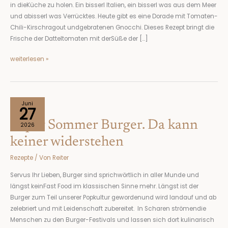
in dieKüche zu holen. Ein bisserl Italien, ein bisserl was aus dem Meer
und abisserl was Verrücktes. Heute gibt es eine Dorade mit Tomaten-
Chili-Kirschragout undgebratenen Gnocchi. Dieses Rezept bringt die
Frische der Datteltomaten mit derSüße der […]
weiterlesen »
Super
Juni
27
Sommer
Super Sommer Burger. Da kann
Burger.
2026
Da
keiner widerstehen
kann
Rezepte
/ Von
Reiter
keiner
widerstehen
Servus Ihr Lieben, Burger sind sprichwörtlich in aller Munde und
längst keinFast Food im klassischen Sinne mehr. Längst ist der
Burger zum Teil unserer Popkultur gewordenund wird landauf und ab
zelebriert und mit Leidenschaft zubereitet. In Scharen strömendie
Menschen zu den Burger-Festivals und lassen sich dort kulinarisch