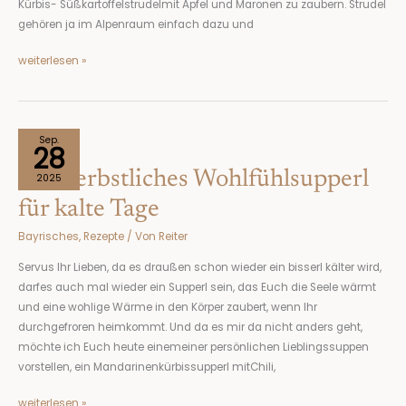
Kürbis- Süßkartoffelstrudelmit Apfel und Maronen zu zaubern. Strudel
gehören ja im Alpenraum einfach dazu und
weiterlesen »
Ein
Sep.
28
herbstliches
Ein herbstliches Wohlfühlsupperl
Wohlfühlsupperl
2025
für
für kalte Tage
kalte
Bayrisches
,
Rezepte
/ Von
Reiter
Tage
Servus Ihr Lieben, da es draußen schon wieder ein bisserl kälter wird,
darfes auch mal wieder ein Supperl sein, das Euch die Seele wärmt
und eine wohlige Wärme in den Körper zaubert, wenn Ihr
durchgefroren heimkommt. Und da es mir da nicht anders geht,
möchte ich Euch heute einemeiner persönlichen Lieblingssuppen
vorstellen, ein Mandarinenkürbissupperl mitChili,
weiterlesen »