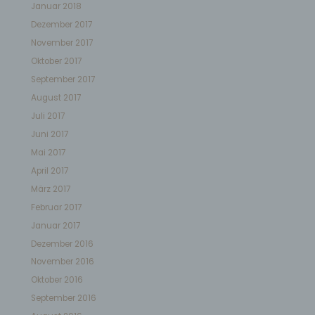
Januar 2018
Dezember 2017
Verantwortlicher oder für die Verarbeitung Verantwortlicher
ist die natürliche oder juristische Person, Behörde,
November 2017
Einrichtung oder andere Stelle, die allein oder gemeinsam
mit anderen über die Zwecke und Mittel der Verarbeitung
Oktober 2017
von personenbezogenen Daten entscheidet. Sind die
Zwecke und Mittel dieser Verarbeitung durch das
September 2017
Unionsrecht oder das Recht der Mitgliedstaaten
vorgegeben, so kann der Verantwortliche beziehungsweise
August 2017
können die bestimmten Kriterien seiner Benennung nach
dem Unionsrecht oder dem Recht der Mitgliedstaaten
Juli 2017
vorgesehen werden.
Juni 2017
Mai 2017
h) Auftragsverarbeiter
April 2017
Auftragsverarbeiter ist eine natürliche oder juristische
März 2017
Person, Behörde, Einrichtung oder andere Stelle, die
Februar 2017
personenbezogene Daten im Auftrag des Verantwortlichen
verarbeitet.
Januar 2017
Dezember 2016
i) Empfänger
November 2016
Oktober 2016
Empfänger ist eine natürliche oder juristische Person,
Behörde, Einrichtung oder andere Stelle, der
September 2016
personenbezogene Daten offengelegt werden, unabhängig
davon, ob es sich bei ihr um einen Dritten handelt oder