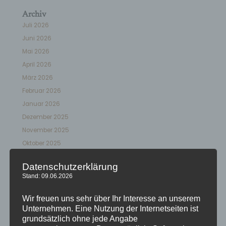
Archiv
Juli 2026
Juni 2026
Mai 2026
April 2026
März 2026
Februar 2026
Januar 2026
Dezember 2025
November 2025
Oktober 2025
September 2025
Datenschutzerklärung
August 2025
Stand: 09.06.2026
Juli 2025
Juni 2025
Wir freuen uns sehr über Ihr Interesse an unserem
Unternehmen. Eine Nutzung der Internetseiten ist
Mai 2025
grundsätzlich ohne jede Angabe
April 2025