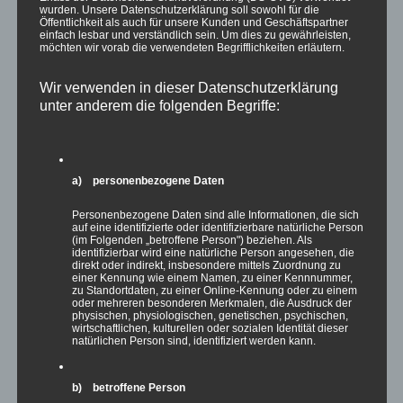
Mai 2022
wurden. Unsere Datenschutzerklärung soll sowohl für die
Öffentlichkeit als auch für unsere Kunden und Geschäftspartner
April 2022
einfach lesbar und verständlich sein. Um dies zu gewährleisten,
möchten wir vorab die verwendeten Begrifflichkeiten erläutern.
März 2022
Februar 2022
Wir verwenden in dieser Datenschutzerklärung
Januar 2022
unter anderem die folgenden Begriffe:
Dezember 2021
November 2021
Oktober 2021
a) personenbezogene Daten
September 2021
August 2021
Personenbezogene Daten sind alle Informationen, die sich
auf eine identifizierte oder identifizierbare natürliche Person
Juli 2021
(im Folgenden „betroffene Person") beziehen. Als
identifizierbar wird eine natürliche Person angesehen, die
Juni 2021
direkt oder indirekt, insbesondere mittels Zuordnung zu
einer Kennung wie einem Namen, zu einer Kennnummer,
Mai 2021
zu Standortdaten, zu einer Online-Kennung oder zu einem
oder mehreren besonderen Merkmalen, die Ausdruck der
April 2021
physischen, physiologischen, genetischen, psychischen,
wirtschaftlichen, kulturellen oder sozialen Identität dieser
März 2021
natürlichen Person sind, identifiziert werden kann.
Februar 2021
Januar 2021
b) betroffene Person
Dezember 2020