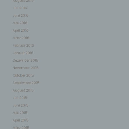
August 2016
nicht. Behörden, die im Rahmen eines bestimmten
Untersuchungsauftrags nach dem Unionsrecht oder dem
Juli 2016
Recht der Mitgliedstaaten möglicherweise
personenbezogene Daten erhalten, gelten jedoch nicht als
Juni 2016
Empfänger.
Mai 2016
April 2016
j) Dritter
März 2016
Dritter ist eine natürliche oder juristische Person, Behörde,
Februar 2016
Einrichtung oder andere Stelle außer der betroffenen
Person, dem Verantwortlichen, dem Auftragsverarbeiter und
Januar 2016
den Personen, die unter der unmittelbaren Verantwortung
des Verantwortlichen oder des Auftragsverarbeiters befugt
Dezember 2015
sind, die personenbezogenen Daten zu verarbeiten.
November 2015
Oktober 2015
k) Einwilligung
September 2015
Einwilligung ist jede von der betroffenen Person freiwillig für
August 2015
den bestimmten Fall in informierter Weise und
Juli 2015
unmissverständlich abgegebene Willensbekundung in
Form einer Erklärung oder einer sonstigen eindeutigen
Juni 2015
bestätigenden Handlung, mit der die betroffene Person zu
verstehen gibt, dass sie mit der Verarbeitung der sie
Mai 2015
betreffenden personenbezogenen Daten einverstanden ist.
April 2015
März 2015