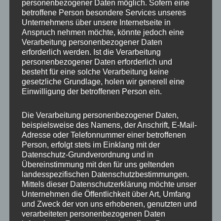
personenbezogener Daten möglich. Sofern eine
März 2025
betroffene Person besondere Services unseres
Februar 2025
Unternehmens über unsere Internetseite in
Anspruch nehmen möchte, könnte jedoch eine
Januar 2025
Verarbeitung personenbezogener Daten
Dezember 2024
erforderlich werden. Ist die Verarbeitung
November 2024
personenbezogener Daten erforderlich und
besteht für eine solche Verarbeitung keine
Oktober 2024
gesetzliche Grundlage, holen wir generell eine
September 2024
Einwilligung der betroffenen Person ein.
August 2024
Juli 2024
Die Verarbeitung personenbezogener Daten,
Juni 2024
beispielsweise des Namens, der Anschrift, E-Mail-
Adresse oder Telefonnummer einer betroffenen
Mai 2024
Person, erfolgt stets im Einklang mit der
April 2024
Datenschutz-Grundverordnung und in
März 2024
Übereinstimmung mit den für uns geltenden
landesspezifischen Datenschutzbestimmungen.
Februar 2024
Mittels dieser Datenschutzerklärung möchte unser
Januar 2024
Unternehmen die Öffentlichkeit über Art, Umfang
Dezember 2023
und Zweck der von uns erhobenen, genutzten und
verarbeiteten personenbezogenen Daten
November 2023