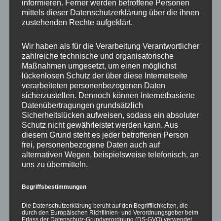
informieren. Ferner werden betroffene Personen
Oktober 2023
mittels dieser Datenschutzerklärung über die ihnen
September 2023
zustehenden Rechte aufgeklärt.
August 2023
Juli 2023
Wir haben als für die Verarbeitung Verantwortlicher
zahlreiche technische und organisatorische
Juni 2023
Maßnahmen umgesetzt, um einen möglichst
Mai 2023
lückenlosen Schutz der über diese Internetseite
April 2023
verarbeiteten personenbezogenen Daten
März 2023
sicherzustellen. Dennoch können Internetbasierte
Datenübertragungen grundsätzlich
Februar 2023
Sicherheitslücken aufweisen, sodass ein absoluter
Januar 2023
Schutz nicht gewährleistet werden kann. Aus
Dezember 2022
diesem Grund steht es jeder betroffenen Person
frei, personenbezogene Daten auch auf
November 2022
alternativen Wegen, beispielsweise telefonisch, an
Oktober 2022
uns zu übermitteln.
September 2022
August 2022
Begriffsbestimmungen
Juli 2022
Die Datenschutzerklärung beruht auf den Begrifflichkeiten, die
Juni 2022
durch den Europäischen Richtlinien- und Verordnungsgeber beim
Erlass der Datenschutz-Grundverordnung (DS-GVO) verwendet