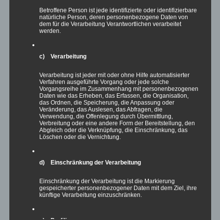
Betroffene Person ist jede identifizierte oder identifizierbare
November 2020
natürliche Person, deren personenbezogene Daten von
Oktober 2020
dem für die Verarbeitung Verantwortlichen verarbeitet
werden.
September 2020
August 2020
c) Verarbeitung
Juli 2020
Juni 2020
Verarbeitung ist jeder mit oder ohne Hilfe automatisierter
Verfahren ausgeführte Vorgang oder jede solche
Mai 2020
Vorgangsreihe im Zusammenhang mit personenbezogenen
Daten wie das Erheben, das Erfassen, die Organisation,
April 2020
das Ordnen, die Speicherung, die Anpassung oder
Veränderung, das Auslesen, das Abfragen, die
März 2020
Verwendung, die Offenlegung durch Übermittlung,
Verbreitung oder eine andere Form der Bereitstellung, den
Februar 2020
Abgleich oder die Verknüpfung, die Einschränkung, das
Löschen oder die Vernichtung.
Januar 2020
Dezember 2019
d) Einschränkung der Verarbeitung
November 2019
Oktober 2019
Einschränkung der Verarbeitung ist die Markierung
gespeicherter personenbezogener Daten mit dem Ziel, ihre
September 2019
künftige Verarbeitung einzuschränken.
August 2019
Juli 2019