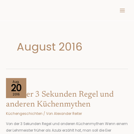
Inhalt
Zum
springen
Inhalt
springen
August 2016
Von
Aug.
20
der
Von der 3 Sekunden Regel und
3
2016
Sekunden
anderen Küchenmythen
Regel
Küchengeschichten
/ Von
Alexander Reiter
und
anderen
Von der 3 Sekunden Regel und anderen Küchenmythen Wenn einem
Küchenmythen
der Lehrmeister früher als Azubi erzählt hat, man soll die Eier