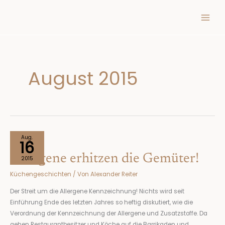
Inhalt
Zum
springen
Inhalt
springen
August 2015
Allergene
Aug.
16
erhitzen
Allergene erhitzen die Gemüter!
die
2015
Gemüter!
Küchengeschichten
/ Von
Alexander Reiter
Der Streit um die Allergene Kennzeichnung! Nichts wird seit
Einführung Ende des letzten Jahres so heftig diskutiert, wie die
Verordnung der Kennzeichnung der Allergene und Zusatzstoffe. Da
gehen Restaurantbesitzer und Köche auf die Barrikaden und