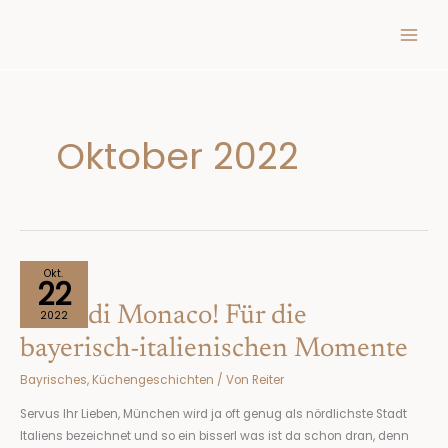
Inhalt
Zum
springen
Inhalt
springen
Oktober 2022
Pizza
Okt.
22
di
Pizza di Monaco! Für die
Monaco!
2022
Für
bayerisch-italienischen Momente
die
Bayrisches
,
Küchengeschichten
/ Von
Reiter
bayerisch-
italienischen
Servus Ihr Lieben, München wird ja oft genug als nördlichste Stadt
Momente
Italiens bezeichnet und so ein bisserl was ist da schon dran, denn