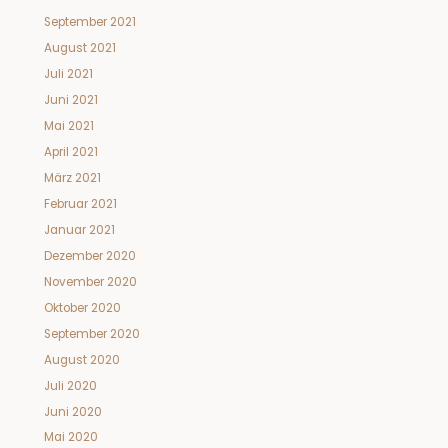
September 2021
August 2021
Juli 2021
Juni 2021
Mai 2021
April 2021
März 2021
Februar 2021
Januar 2021
Dezember 2020
November 2020
Oktober 2020
September 2020
August 2020
Juli 2020
Juni 2020
Mai 2020