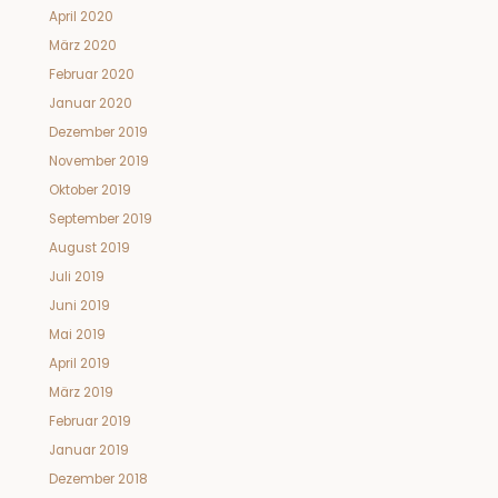
April 2020
März 2020
Februar 2020
Januar 2020
Dezember 2019
November 2019
Oktober 2019
September 2019
August 2019
Juli 2019
Juni 2019
Mai 2019
April 2019
März 2019
Februar 2019
Januar 2019
Dezember 2018