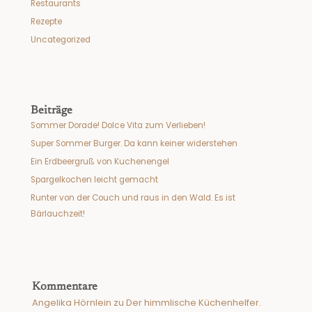
Restaurants
Rezepte
Uncategorized
Beiträge
Sommer Dorade! Dolce Vita zum Verlieben!
Super Sommer Burger. Da kann keiner widerstehen
Ein Erdbeergruß von Kuchenengel
Spargelkochen leicht gemacht
Runter von der Couch und raus in den Wald. Es ist
Bärlauchzeit!
Kommentare
Angelika Hörnlein
zu
Der himmlische Küchenhelfer.