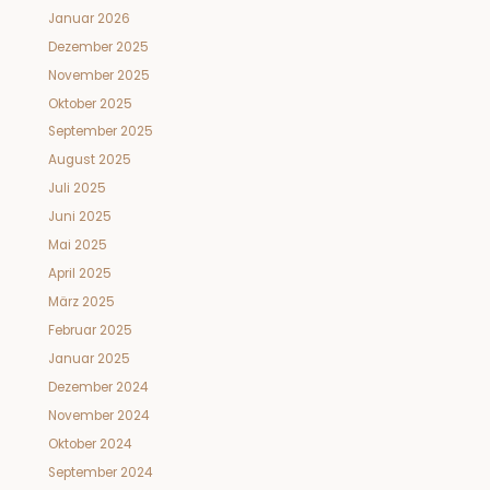
Januar 2026
Dezember 2025
November 2025
Oktober 2025
September 2025
August 2025
Juli 2025
Juni 2025
Mai 2025
April 2025
März 2025
Februar 2025
Januar 2025
Dezember 2024
November 2024
Oktober 2024
September 2024