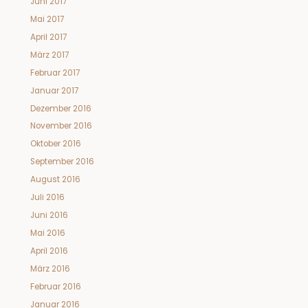
Juni 2017
Mai 2017
April 2017
März 2017
Februar 2017
Januar 2017
Dezember 2016
November 2016
Oktober 2016
September 2016
August 2016
Juli 2016
Juni 2016
Mai 2016
April 2016
März 2016
Februar 2016
Januar 2016