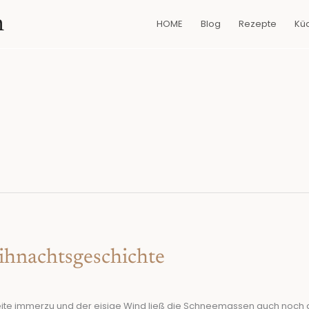
n
HOME
Blog
Rezepte
Kü
ihnachtsgeschichte
hneite immerzu und der eisige Wind ließ die Schneemassen auch noch 