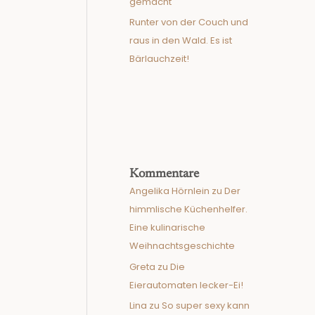
gemacht
Runter von der Couch und
raus in den Wald. Es ist
Bärlauchzeit!
Kommentare
Angelika Hörnlein
zu
Der
himmlische Küchenhelfer.
Eine kulinarische
Weihnachtsgeschichte
Greta
zu
Die
Eierautomaten lecker-Ei!
Lina
zu
So super sexy kann