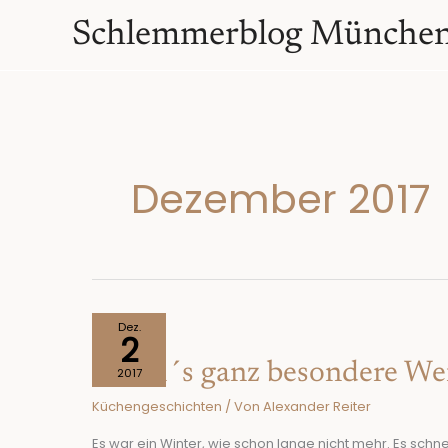
Zum
springen
Schlemmerblog Münche
Inhalt
springen
Dezember 2017
Michi
Dez.
2
´s
Michi´s ganz besondere We
ganz
2017
besondere
Küchengeschichten
/ Von
Alexander Reiter
Weihnachtsgeschichte
Es war ein Winter, wie schon lange nicht mehr. Es sc