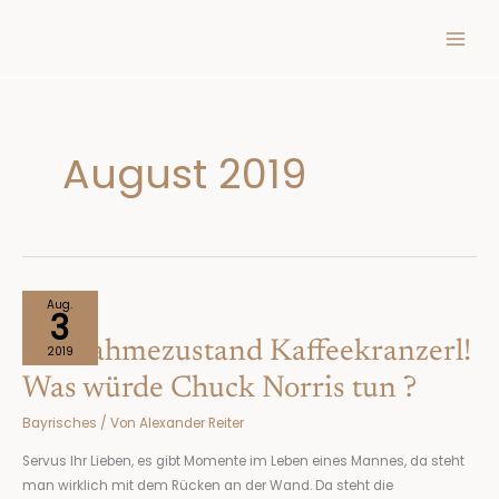
Inhalt
Zum
springen
Inhalt
springen
August 2019
Ausnahmezustand
Aug.
3
Kaffeekranzerl!
Ausnahmezustand Kaffeekranzerl!
Was
2019
würde
Was würde Chuck Norris tun ?
Chuck
Bayrisches
/ Von
Alexander Reiter
Norris
tun
Servus Ihr Lieben, es gibt Momente im Leben eines Mannes, da steht
?
man wirklich mit dem Rücken an der Wand. Da steht die