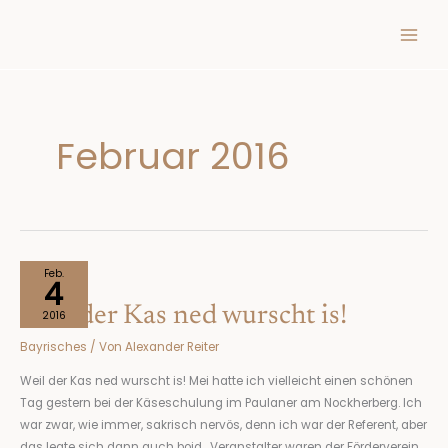
Inhalt
Zum
springen
Inhalt
springen
Februar 2016
Weil
Feb.
4
der
Weil der Kas ned wurscht is!
Kas
2016
ned
Bayrisches
/ Von
Alexander Reiter
wurscht
is!
Weil der Kas ned wurscht is! Mei hatte ich vielleicht einen schönen
Tag gestern bei der Käseschulung im Paulaner am Nockherberg. Ich
war zwar, wie immer, sakrisch nervös, denn ich war der Referent, aber
das legte sich dann auch boid. Veranstalter waren der Förderverein