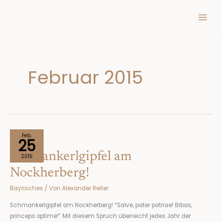
Inhalt
Zum
springen
Inhalt
springen
Februar 2015
Schmankerlgipfel
Feb.
25
am
Schmankerlgipfel am
Nockherberg!
2015
Nockherberg!
Bayrisches
/ Von
Alexander Reiter
Schmankerlgipfel am Nockherberg! “Salve, pater patriae! Bibas,
princeps optime!” Mit diesem Spruch überreicht jedes Jahr der