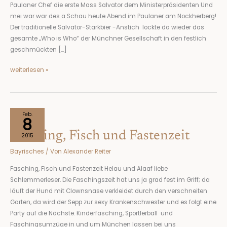
Paulaner Chef die erste Mass Salvator dem Ministerpräsidenten Und
mei war war des a Schau heute Abend im Paulaner am Nockherberg!
Der traditionelle Salvator-Starkbier -Anstich lockte da wieder das
gesamte „Who is Who“ der Münchner Gesellschaft in den festlich
geschmückten […]
weiterlesen »
Fasching,
Feb.
8
Fisch
Fasching, Fisch und Fastenzeit
und
2015
Fastenzeit
Bayrisches
/ Von
Alexander Reiter
Fasching, Fisch und Fastenzeit Helau und Alaaf liebe
Schlemmerleser. Die Faschingszeit hat uns ja grad fest im Griff; da
läuft der Hund mit Clownsnase verkleidet durch den verschneiten
Garten, da wird der Sepp zur sexy Krankenschwester und es folgt eine
Party auf die Nächste. Kinderfasching, Sportlerball und
Faschingsumzüge in und um München lassen bei uns