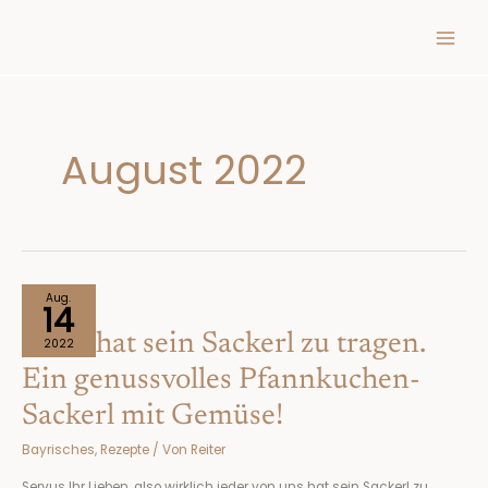
Inhalt
Zum
springen
Inhalt
springen
August 2022
Jeder
Aug.
14
hat
Jeder hat sein Sackerl zu tragen.
sein
2022
Sackerl
Ein genussvolles Pfannkuchen-
zu
Sackerl mit Gemüse!
tragen.
Ein
Bayrisches
,
Rezepte
/ Von
Reiter
genussvolles
Pfannkuchen-
Servus Ihr Lieben, also wirklich jeder von uns hat sein Sackerl zu