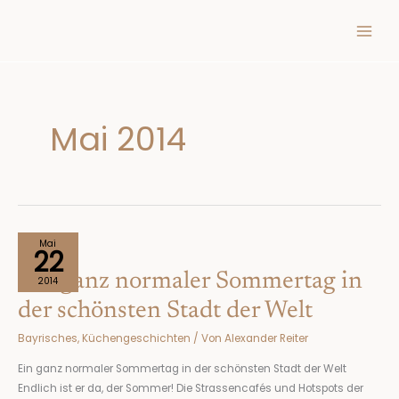
Inhalt
Zum
springen
Inhalt
springen
Mai 2014
Ein
Mai
22
ganz
Ein ganz normaler Sommertag in
normaler
2014
Sommertag
der schönsten Stadt der Welt
in
Bayrisches
,
Küchengeschichten
/ Von
Alexander Reiter
der
schönsten
Ein ganz normaler Sommertag in der schönsten Stadt der Welt
Stadt
Endlich ist er da, der Sommer! Die Strassencafés und Hotspots der
der