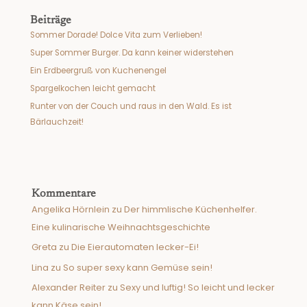
Beiträge
Sommer Dorade! Dolce Vita zum Verlieben!
Super Sommer Burger. Da kann keiner widerstehen
Ein Erdbeergruß von Kuchenengel
Spargelkochen leicht gemacht
Runter von der Couch und raus in den Wald. Es ist
Bärlauchzeit!
Kommentare
Angelika Hörnlein
zu
Der himmlische Küchenhelfer.
Eine kulinarische Weihnachtsgeschichte
Greta
zu
Die Eierautomaten lecker-Ei!
Lina
zu
So super sexy kann Gemüse sein!
Alexander Reiter
zu
Sexy und luftig! So leicht und lecker
kann Käse sein!