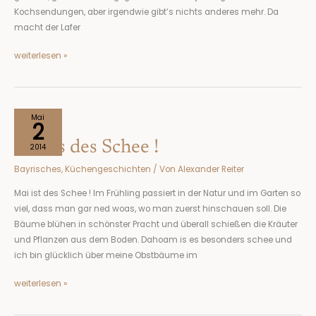
Kochsendungen, aber irgendwie gibt’s nichts anderes mehr. Da
macht der Lafer
weiterlesen »
Mai
Mai
2
is
Mai is des Schee !
des
2014
Schee
Bayrisches
,
Küchengeschichten
/ Von
Alexander Reiter
!
Mai ist des Schee ! Im Frühling passiert in der Natur und im Garten so
viel, dass man gar ned woas, wo man zuerst hinschauen soll. Die
Bäume blühen in schönster Pracht und überall schießen die Kräuter
und Pflanzen aus dem Boden. Dahoam is es besonders schee und
ich bin glücklich über meine Obstbäume im
weiterlesen »