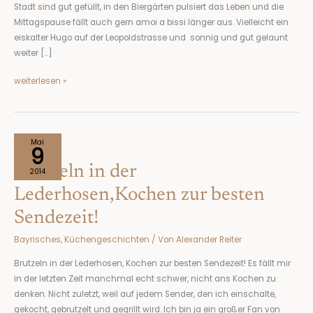
Stadt sind gut gefüllt, in den Biergärten pulsiert das Leben und die
Welt
Mittagspause fällt auch gern amoi a bissi länger aus. Vielleicht ein
eiskalter Hugo auf der Leopoldstrasse und sonnig und gut gelaunt
weiter […]
weiterlesen »
Brutzeln
Mai
9
in
Brutzeln in der
der
2014
Lederhosen,Kochen
Lederhosen,Kochen zur besten
zur
Sendezeit!
besten
Sendezeit!
Bayrisches
,
Küchengeschichten
/ Von
Alexander Reiter
Brutzeln in der Lederhosen, Kochen zur besten Sendezeit! Es fällt mir
in der letzten Zeit manchmal echt schwer, nicht ans Kochen zu
denken. Nicht zuletzt, weil auf jedem Sender, den ich einschalte,
gekocht, gebrutzelt und gegrillt wird. Ich bin ja ein großer Fan von