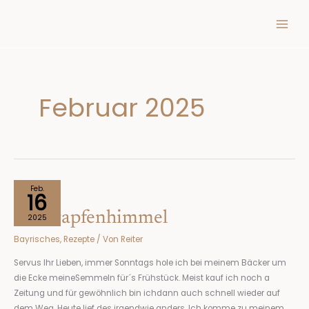
Inhalt
Zum
springen
Inhalt
springen
Februar 2025
Im
Feb.
16
Krapfenhimmel
Im Krapfenhimmel
2025
Bayrisches
,
Rezepte
/ Von
Reiter
Servus Ihr Lieben, immer Sonntags hole ich bei meinem Bäcker um
die Ecke meineSemmeln für´s Frühstück. Meist kauf ich noch a
Zeitung und für gewöhnlich bin ichdann auch schnell wieder auf
dem Weg. Heute lief des irgendwie anders. Ich komme zu meinem