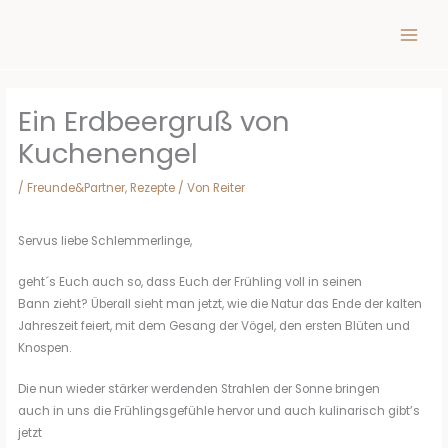
Inhalt
Zum
springen
Inhalt
springen
Ein Erdbeergruß von
Kuchenengel
/
Freunde&Partner
,
Rezepte
/ Von
Reiter
Servus liebe Schlemmerlinge,
geht´s Euch auch so, dass Euch der Frühling voll in seinen
Bann zieht? Überall sieht man jetzt, wie die Natur das Ende der kalten
Jahreszeit feiert, mit dem Gesang der Vögel, den ersten Blüten und
Knospen.
Die nun wieder stärker werdenden Strahlen der Sonne bringen
auch in uns die Frühlingsgefühle hervor und auch kulinarisch gibt’s
jetzt