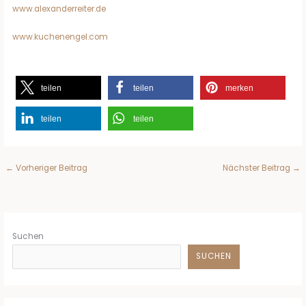
www.alexanderreiter.de
www.kuchenengel.com
teilen
teilen
merken
teilen
teilen
←
Vorheriger Beitrag
Nächster Beitrag
→
Suchen
SUCHEN