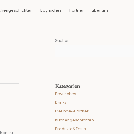
chengeschichten
Bayrisches
Partner
über uns
Suchen
Kategorien
Bayrisches
Drinks
Freunde&Partner
Küchengeschichten
Produkte&Tests
chen zu