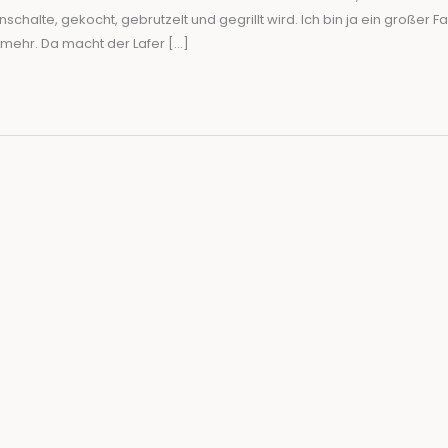
nschalte, gekocht, gebrutzelt und gegrillt wird. Ich bin ja ein großer F
mehr. Da macht der Lafer […]