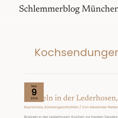
Zum
springen
Schlemmerblog Münche
Inhalt
springen
Kochsendunge
Brutzeln
Mai
9
in
Brutzeln in der Lederhosen
der
2014
Lederhosen,Kochen
Bayrisches
,
Küchengeschichten
/ Von
Alexander Reiter
zur
besten
Brutzeln in der Lederhosen, Kochen zur besten Sendezeit