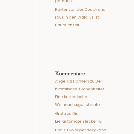
gemacht
Runter von der Couch und
raus in den Wald. Es ist
Bärlauchzeit!
Kommentare
Angelika Hörnlein
zu
Der
himmlische Küchenhelfer.
Eine kulinarische
Weihnachtsgeschichte
Greta
zu
Die
Eierautomaten lecker-Ei!
Lina
zu
So super sexy kann