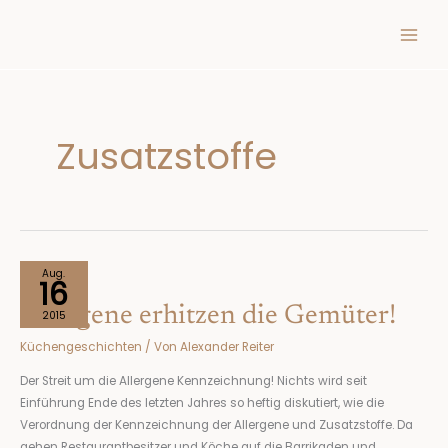
Inhalt
Zum
springen
Inhalt
springen
Zusatzstoffe
Allergene
Aug.
16
erhitzen
Allergene erhitzen die Gemüter!
die
2015
Gemüter!
Küchengeschichten
/ Von
Alexander Reiter
Der Streit um die Allergene Kennzeichnung! Nichts wird seit
Einführung Ende des letzten Jahres so heftig diskutiert, wie die
Verordnung der Kennzeichnung der Allergene und Zusatzstoffe. Da
gehen Restaurantbesitzer und Köche auf die Barrikaden und