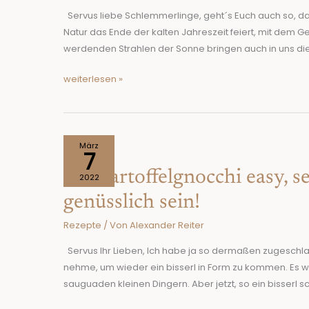
Frühlings-
Servus liebe Schlemmerlinge, geht´s Euch auch so, dass 
Tarte
Natur das Ende der kalten Jahreszeit feiert, mit dem 
zum
werdenden Strahlen der Sonne bringen auch in uns die
Verlieben.
weiterlesen »
Süßkartoffelgnocchi
März
7
easy,
Süßkartoffelgnocchi easy, s
sexy
2022
und
genüsslich sein!
gesund!
Rezepte
/ Von
Alexander Reiter
Fasten
kann
Servus Ihr Lieben, Ich habe ja so dermaßen zugeschlage
so
nehme, um wieder ein bisserl in Form zu kommen. Es w
genüsslich
sauguaden kleinen Dingern. Aber jetzt, so ein bisserl 
sein!