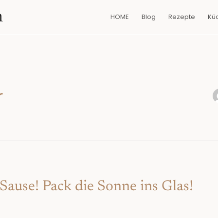
n
HOME
Blog
Rezepte
Kü
r
ause! Pack die Sonne ins Glas!