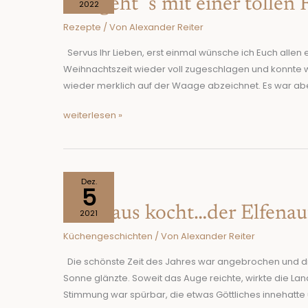
Los geht´s mit einer tollen
´s
2022
mit
Rezepte
/ Von
Alexander Reiter
einer
tollen
Servus Ihr Lieben, erst einmal wünsche ich Euch allen 
Rolle!
Weihnachtszeit wieder voll zugeschlagen und konnte we
Veganuary
wieder merklich auf der Waage abzeichnet. Es war abe
2022
weiterlesen »
Nikolaus
Dez.
5
kocht…
Nikolaus kocht…der Elfenau
der
2021
Elfenaufstand!
Küchengeschichten
/ Von
Alexander Reiter
Die schönste Zeit des Jahres war angebrochen und di
Sonne glänzte. Soweit das Auge reichte, wirkte die La
Stimmung war spürbar, die etwas Göttliches innehatte