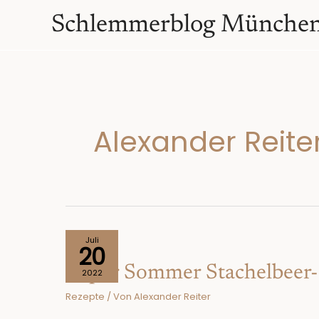
Zum
springen
Schlemmerblog Münche
Inhalt
springen
Alexander Reite
Super
Juli
20
Sommer
Super Sommer Stachelbeer-S
Stachelbeer-
2022
Sause!
Rezepte
/ Von
Alexander Reiter
Pack