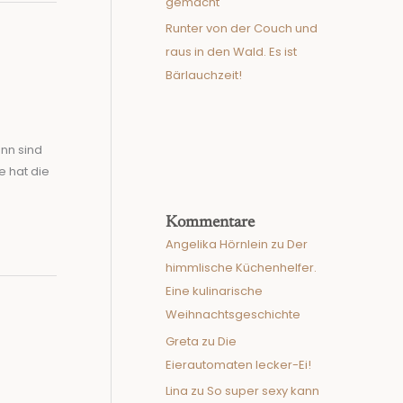
gemacht
Runter von der Couch und
raus in den Wald. Es ist
Bärlauchzeit!
enn sind
e hat die
Kommentare
Angelika Hörnlein
zu
Der
himmlische Küchenhelfer.
Eine kulinarische
Weihnachtsgeschichte
Greta
zu
Die
Eierautomaten lecker-Ei!
Lina
zu
So super sexy kann