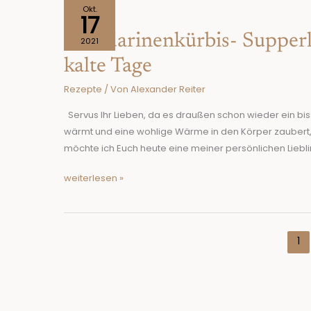
Mandarinenkürbis-
Okt.
17
Supperl
Mandarinenkürbis- Supperl
!
2021
Ein
kalte Tage
Süß-
Rezepte
/ Von
Alexander Reiter
scharfer
Suppentraum
Servus Ihr Lieben, da es draußen schon wieder ein biss
für
wärmt und eine wohlige Wärme in den Körper zaubert,
kalte
möchte ich Euch heute eine meiner persönlichen Liebl
Tage
weiterlesen »
1