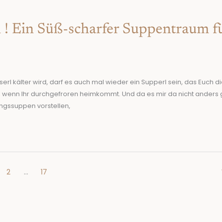
 ! Ein Süß-scharfer Suppentraum f
erl kälter wird, darf es auch mal wieder ein Supperl sein, das Euch d
 wenn Ihr durchgefroren heimkommt. Und da es mir da nicht anders 
ingssuppen vorstellen,
2
…
17