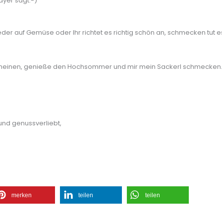
ayer sagt:-)
er auf Gemüse oder Ihr richtet es richtig schön an, schmecken tut e
h scheinen, genieße den Hochsommer und mir mein Sackerl schmecken
und genussverliebt,
merken
teilen
teilen