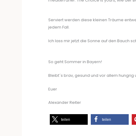
mediterraner. The Choice is yours, wie der B
Serviert werden diese kleinen Träume entwed
jedem Fall.
Ich lass mir jetzt die Sonne auf den Bauc
So geht Sommer in Bayern!
Bleibt´s brav, gesund und vor allem hungrig 
Euer
Alexander Reiter
teilen
teilen