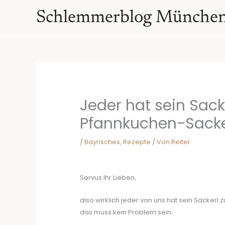
Zum
springen
Schlemmerblog Münche
Inhalt
springen
Jeder hat sein Sack
Pfannkuchen-Sacke
/
Bayrisches
,
Rezepte
/ Von
Reiter
Servus Ihr Lieben,
also wirklich jeder von uns hat sein Sackerl 
das muss kein Problem sein.