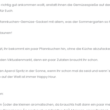
richtig gut ankommen wollt, anstatt ihnen die Gemüsespieße auf den 
für Euch.
n Pfannkuchen-Gemüse-Sackerl mit allem, was der Sommergarten so h
Staunen!
zt, Ihr bekommt ein paar Pfannkuchen hin, ohne die Küche abzufacke
den Viktualienmarkt, denn ein paar Zutaten braucht Ihr schon.
nen Aperol Spritz in der Sonne, wenn Ihr schon mal da seid und wenn´
 auf der Welt ist immer Happy Hour.
en:
rün (oder die kleinen aromatischen, da brauchts halt dann ein paar meh