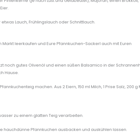
r Pinienkerne (je nach Lust und Geldbeutel), Majoran, einen Brokkoli,
Eier.
etwas Lauch, Frühlingslauch oder Schnittlauch.
en Markt leerkaufen und Eure Pfannkuchen-Sackerl auch mit Euren
jetzt noch gutes Olivenöl und einen süßen Balsamico in der Schrannenh
ch Hause.
fannkuchenteig machen. Aus 2 Eiern, 150 ml Milch, 1 Prise Salz, 200 g
lwasser zu einem glatten Teig verarbeiten.
nne hauchdünne Pfannkuchen ausbacken und auskühlen lassen.