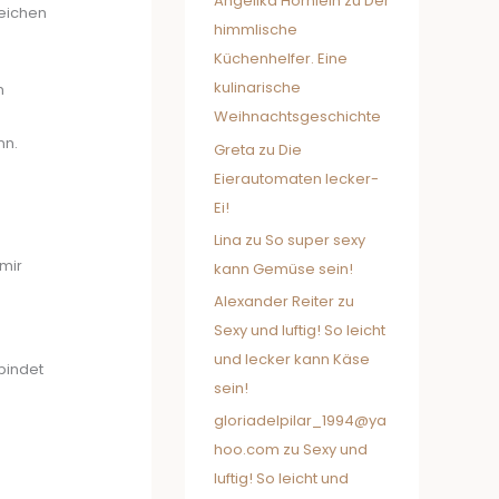
Angelika Hörnlein
zu
Der
leichen
himmlische
Küchenhelfer. Eine
kulinarische
m
Weihnachtsgeschichte
nn.
Greta
zu
Die
Eierautomaten lecker-
Ei!
Lina
zu
So super sexy
mir
kann Gemüse sein!
Alexander Reiter
zu
Sexy und luftig! So leicht
und lecker kann Käse
 bindet
sein!
gloriadelpilar_1994@ya
hoo.com
zu
Sexy und
luftig! So leicht und