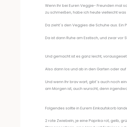
Wenn Ihr bei Euren Veggie- Freunden mal so 
zu schmeißen, habe ich heute vielleicht was 
Da zieht´s den Veggies die Schuhe aus. Ei
Da ist dann Ruhe am Esstisch, und zwar vor 
Und gemacht ist es ganz leicht, vorausgeset
Also dann los und ab in den Garten oder auf 
Und wenn Ihr brav wart, gibt´s auch noch ei
am Morgen ist, auch wurscht, denn irgendwo
Folgendes sollte in Eurem Einkaufskorb land
2 rote Zwiebeln, je eine Paprika rot, gelb, g