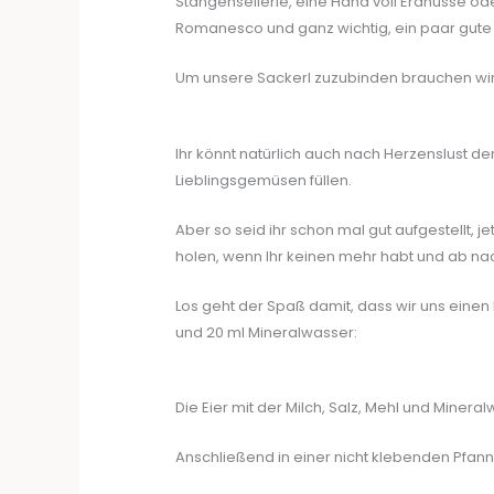
Stangensellerie, eine Hand voll Erdnüsse ode
Romanesco und ganz wichtig, ein paar gute 
Um unsere Sackerl zuzubinden brauchen wir 
Ihr könnt natürlich auch nach Herzenslust d
Lieblingsgemüsen füllen.
Aber so seid ihr schon mal gut aufgestellt, 
holen, wenn Ihr keinen mehr habt und ab na
Los geht der Spaß damit, dass wir uns einen P
und 20 ml Mineralwasser:
Die Eier mit der Milch, Salz, Mehl und Minera
Anschließend in einer nicht klebenden Pfa