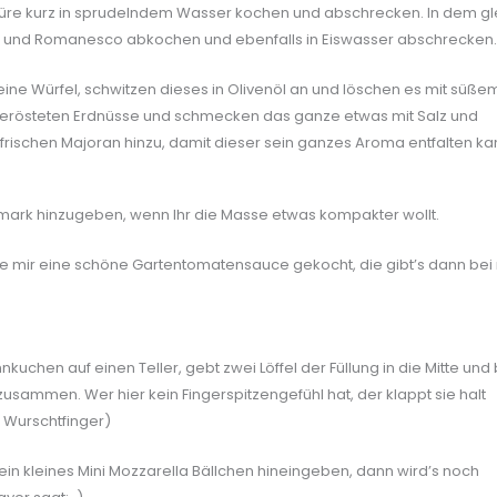
hnüre kurz in sprudelndem Wasser kochen und abschrecken. In dem g
li und Romanesco abkochen und ebenfalls in Eiswasser abschrecken.
ine Würfel, schwitzen dieses in Olivenöl an und löschen es mit süße
 gerösteten Erdnüsse und schmecken das ganze etwas mit Salz und
rischen Majoran hinzu, damit dieser sein ganzes Aroma entfalten ka
mark hinzugeben, wenn Ihr die Masse etwas kompakter wollt.
e mir eine schöne Gartentomatensauce gekocht, die gibt’s dann bei 
kuchen auf einen Teller, gebt zwei Löffel der Füllung in die Mitte und
zusammen. Wer hier kein Fingerspitzengefühl hat, der klappt sie halt
 Wurschtfinger)
in kleines Mini Mozzarella Bällchen hineingeben, dann wird’s noch