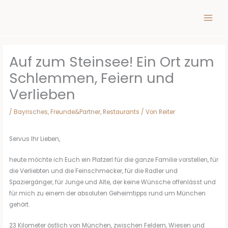
Inhalt
Zum
springen
Inhalt
springen
Auf zum Steinsee! Ein Ort zum
Schlemmen, Feiern und
Verlieben
/
Bayrisches
,
Freunde&Partner
,
Restaurants
/ Von
Reiter
Servus Ihr Lieben,
heute möchte ich Euch ein Platzerl für die ganze Familie vorstellen, für
die Verliebten und die Feinschmecker, für die Radler und
Spaziergänger, für Junge und Alte, der keine Wünsche offenlässt und
für mich zu einem der absoluten Geheimtipps rund um München
gehört.
23 Kilometer östlich von München, zwischen Feldern, Wiesen und