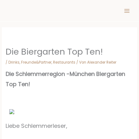
Inhalt
Zum
springen
Inhalt
springen
Die Biergarten Top Ten!
/
Drinks
,
Freunde&Partner
,
Restaurants
/ Von
Alexander Reiter
Die Schlemmerregion -München Biergarten
Top Ten!
Liebe Schlemmerleser,