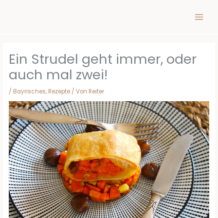
Inhalt
Zum
springen
Inhalt
springen
Ein Strudel geht immer, oder
auch mal zwei!
/
Bayrisches
,
Rezepte
/ Von
Reiter