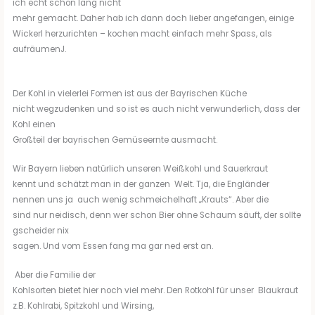
ich echt schon lang nicht
mehr gemacht. Daher hab ich dann doch lieber angefangen, einige
Wickerl herzurichten – kochen macht einfach mehr Spass, als
aufräumenJ.
Der Kohl in vielerlei Formen ist aus der Bayrischen Küche
nicht wegzudenken und so ist es auch nicht verwunderlich, dass der
Kohl einen
Großteil der bayrischen Gemüseernte ausmacht.
Wir Bayern lieben natürlich unseren Weißkohl und Sauerkraut
kennt und schätzt man in der ganzen Welt. Tja, die Engländer
nennen uns ja auch wenig schmeichelhaft „Krauts“. Aber die
sind nur neidisch, denn wer schon Bier ohne Schaum säuft, der sollte
gscheider nix
sagen. Und vom Essen fang ma gar ned erst an.
Aber die Familie der
Kohlsorten bietet hier noch viel mehr. Den Rotkohl für unser Blaukraut
z.B. Kohlrabi, Spitzkohl und Wirsing,