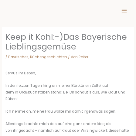
Inhalt
Zum
springen
Inhalt
springen
Keep it Kohl:-)Das Bayerische
Lieblingsgemüse
/
Bayrisches
,
Küchengeschichten
/ Von
Reiter
Servus Ihr Lieben,
In den letzten Tagen hing an meiner Bürotür ein Zettel auf
dem in Großbuchstaben stand: Bei Dir schaut´s aus, wie Kraut und
Rüben!!
Ich nehme an, meine Frau wollte mir damit irgendwas sagen.
Allerdings brachte mich das auf eine ganz andere Idee, als
von ihr gedacht – nämlich auf Kraut oder Wirsingwickerl; diese hatte