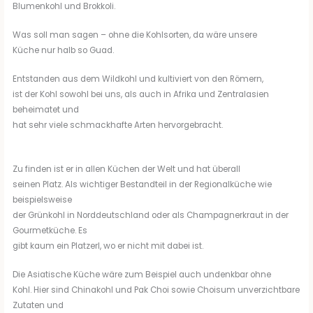
Blumenkohl und Brokkoli.
Was soll man sagen – ohne die Kohlsorten, da wäre unsere
Küche nur halb so Guad.
Entstanden aus dem Wildkohl und kultiviert von den Römern,
ist der Kohl sowohl bei uns, als auch in Afrika und Zentralasien
beheimatet und
hat sehr viele schmackhafte Arten hervorgebracht.
Zu finden ist er in allen Küchen der Welt und hat überall
seinen Platz. Als wichtiger Bestandteil in der Regionalküche wie
beispielsweise
der Grünkohl in Norddeutschland oder als Champagnerkraut in der
Gourmetküche. Es
gibt kaum ein Platzerl, wo er nicht mit dabei ist.
Die Asiatische Küche wäre zum Beispiel auch undenkbar ohne
Kohl. Hier sind Chinakohl und Pak Choi sowie Choisum unverzichtbare
Zutaten und