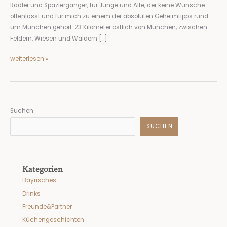
Radler und Spaziergänger, für Junge und Alte, der keine Wünsche
Verlieben
offenlässt und für mich zu einem der absoluten Geheimtipps rund
um München gehört. 23 Kilometer östlich von München, zwischen
Feldern, Wiesen und Wäldern […]
weiterlesen »
Suchen
SUCHEN
Kategorien
Bayrisches
Drinks
Freunde&Partner
Küchengeschichten