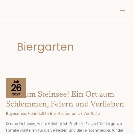
Inhalt
Zum
springen
Inhalt
springen
Biergarten
Auf
Juli
26
zum
Auf zum Steinsee! Ein Ort zum
Steinsee!
2023
Ein
Schlemmen, Feiern und Verlieben
Ort
Bayrisches
,
Freunde&Partner
,
Restaurants
/ Von
Reiter
zum
Schlemmen,
Servus Ihr Lieben, heute möchte ich Euch ein Platzerl für die ganze
Feiern
Familie vorstellen, für die Verliebten und die Feinschmecker, für die
und