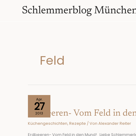
Zum
springen
Schlemmerblog Münche
Inhalt
springen
Feld
Erdbeeren-
Apr.
27
Vom
Erdbeeren- Vom Feld in de
Feld
2013
in
Küchengeschichten
,
Rezepte
/ Von
Alexander Reiter
den
Mund!
Erdbeeren- Vom Feld in den Mund! Liebe Schlemmerlese