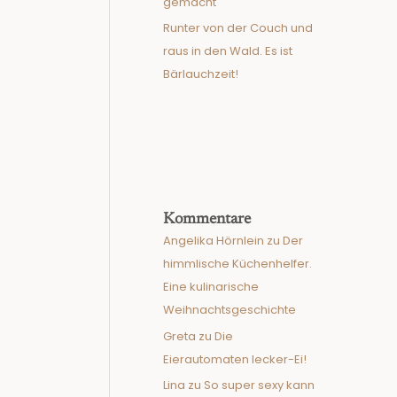
gemacht
Runter von der Couch und
raus in den Wald. Es ist
Bärlauchzeit!
Kommentare
Angelika Hörnlein
zu
Der
himmlische Küchenhelfer.
Eine kulinarische
Weihnachtsgeschichte
Greta
zu
Die
Eierautomaten lecker-Ei!
Lina
zu
So super sexy kann