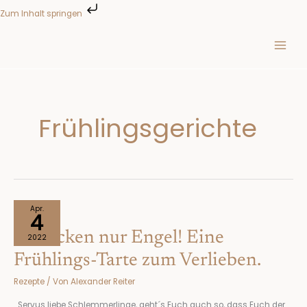
Zum
Zum Inhalt springen
Inhalt
springen
Frühlingsgerichte
So
Apr.
4
backen
So backen nur Engel! Eine
nur
2022
Engel!
Frühlings-Tarte zum Verlieben.
Eine
Rezepte
/ Von
Alexander Reiter
Frühlings-
Tarte
Servus liebe Schlemmerlinge, geht´s Euch auch so, dass Euch der