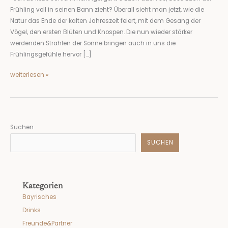
zum
Frühling voll in seinen Bann zieht? Überall sieht man jetzt, wie die
Verlieben.
Natur das Ende der kalten Jahreszeit feiert, mit dem Gesang der
Vögel, den ersten Blüten und Knospen. Die nun wieder stärker
werdenden Strahlen der Sonne bringen auch in uns die
Frühlingsgefühle hervor […]
weiterlesen »
Suchen
SUCHEN
Kategorien
Bayrisches
Drinks
Freunde&Partner