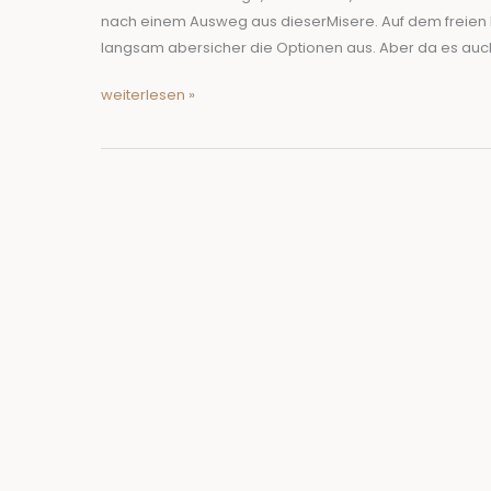
einen
nach einem Ausweg aus dieserMisere. Auf dem freien M
echten
langsam abersicher die Optionen aus. Aber da es auch ni
Koch
weiterlesen »
backt!