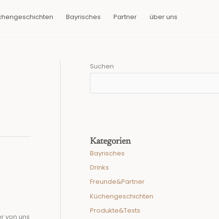
chengeschichten
Bayrisches
Partner
über uns
Suchen
Kategorien
Bayrisches
Drinks
!
Freunde&Partner
Küchengeschichten
Produkte&Tests
er von uns