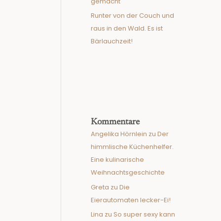
gemacht
Runter von der Couch und
raus in den Wald. Es ist
Bärlauchzeit!
Kommentare
Angelika Hörnlein
zu
Der
himmlische Küchenhelfer.
Eine kulinarische
Weihnachtsgeschichte
Greta
zu
Die
Eierautomaten lecker-Ei!
Lina
zu
So super sexy kann