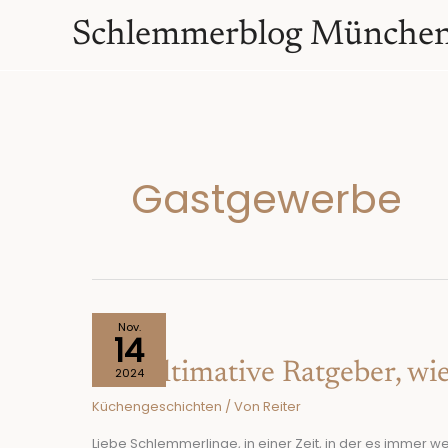
Zum
springen
Schlemmerblog Münche
Inhalt
springen
Gastgewerbe
Der
Nov.
14
ultimative
Der ultimative Ratgeber, wi
Ratgeber,
2024
wie
Küchengeschichten
/ Von
Reiter
man
sich
Liebe Schlemmerlinge, in einer Zeit, in der es immer