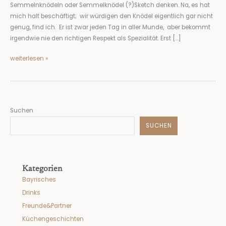
Semmelnknödeln oder Semmelknödel (?)Sketch denken. Na, es hat
mich halt beschäftigt; wir würdigen den Knödel eigentlich gar nicht
genug, find ich. Er ist zwar jeden Tag in aller Munde, aber bekommt
irgendwie nie den richtigen Respekt als Spezialität. Erst […]
weiterlesen »
Suchen
SUCHEN
Kategorien
Bayrisches
Drinks
Freunde&Partner
Küchengeschichten