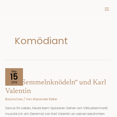
Inhalt
Zum
springen
Inhalt
springen
Komödiant
Von
Sep.
15
„Semmelnknödeln“
Von „Semmelnknödeln“ und Karl
und
2019
Karl
Valentin
Valentin
Bayrisches
/ Von
Alexander Reiter
Servus Ihr Lieben, Heute beim Spazieren Gehen am Viktualienmarkt
musste ich am Denkmal von Karl Valentin an seinen berühmten