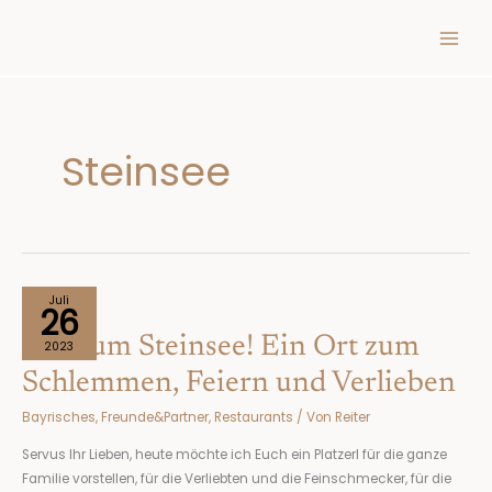
Inhalt
Zum
springen
Inhalt
springen
Steinsee
Auf
Juli
26
zum
Auf zum Steinsee! Ein Ort zum
Steinsee!
2023
Ein
Schlemmen, Feiern und Verlieben
Ort
Bayrisches
,
Freunde&Partner
,
Restaurants
/ Von
Reiter
zum
Schlemmen,
Servus Ihr Lieben, heute möchte ich Euch ein Platzerl für die ganze
Feiern
Familie vorstellen, für die Verliebten und die Feinschmecker, für die
und