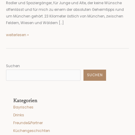
Radler und Spaziergänger, für Junge und Alte, der keine Wünsche
Verlieben
offenlässt und für mich zu einem der absoluten Geheimtipps rund
um München gehört. 23 Kilometer östlich von München, zwischen
Feldern, Wiesen und Wäldern […]
weiterlesen »
Suchen
SUCHEN
Kategorien
Bayrisches
Drinks
Freunde&Partner
Küchengeschichten