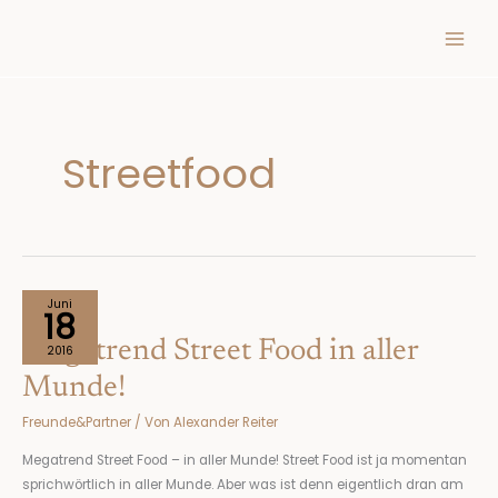
Inhalt
Zum
springen
Inhalt
springen
Streetfood
Megatrend
Juni
18
Street
Megatrend Street Food in aller
Food
2016
in
Munde!
aller
Freunde&Partner
/ Von
Alexander Reiter
Munde!
Megatrend Street Food – in aller Munde! Street Food ist ja momentan
sprichwörtlich in aller Munde. Aber was ist denn eigentlich dran am