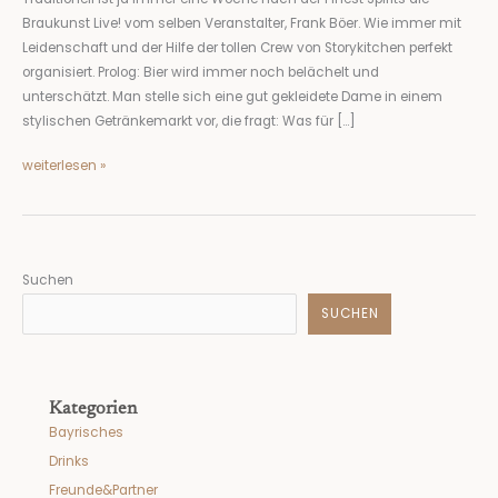
Hopfen,
Braukunst Live! vom selben Veranstalter, Frank Böer. Wie immer mit
Malz…
Leidenschaft und der Hilfe der tollen Crew von Storykitchen perfekt
organisiert. Prolog: Bier wird immer noch belächelt und
unterschätzt. Man stelle sich eine gut gekleidete Dame in einem
stylischen Getränkemarkt vor, die fragt: Was für […]
weiterlesen »
Suchen
SUCHEN
Kategorien
Bayrisches
Drinks
Freunde&Partner