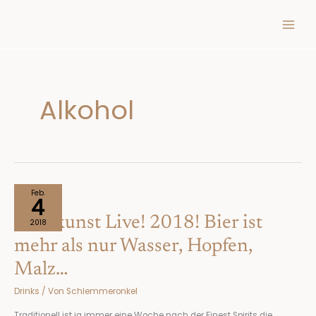
Inhalt
Zum
springen
Inhalt
springen
Alkohol
Braukunst
Feb.
4
Live!
Braukunst Live! 2018! Bier ist
2018!
2018
Bier
mehr als nur Wasser, Hopfen,
ist
Malz…
mehr
als
Drinks
/ Von
Schlemmeronkel
nur
Wasser,
Traditionell ist ja immer eine Woche nach der Finest Spirits die