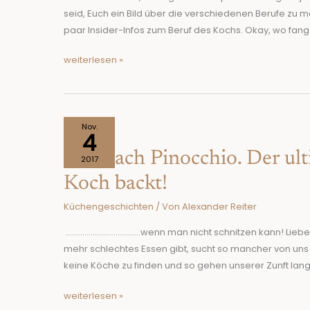
das
seid, Euch ein Bild über die verschiedenen Berufe zu 
Zeug
paar Insider-Infos zum Beruf des Kochs. Okay, wo fang i
um
weiterlesen »
Koch
zu
werden?
Frei
Nov.
4
nach
Frei nach Pinocchio. Der ul
Pinocchio.
2017
Der
Koch backt!
ultimative
Küchengeschichten
/ Von
Alexander Reiter
Ratgeber,
wie
………………………………wenn man nicht schnitzen kann! Liebe S
man
mehr schlechtes Essen gibt, sucht so mancher von uns
sich
keine Köche zu finden und so gehen unserer Zunft lan
einen
Koch
weiterlesen »
backt!