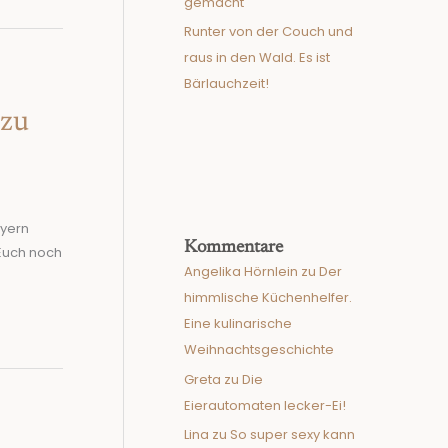
gemacht
Runter von der Couch und
raus in den Wald. Es ist
Bärlauchzeit!
 zu
ayern
Kommentare
 Euch noch
Angelika Hörnlein
zu
Der
himmlische Küchenhelfer.
Eine kulinarische
Weihnachtsgeschichte
Greta
zu
Die
Eierautomaten lecker-Ei!
Lina
zu
So super sexy kann