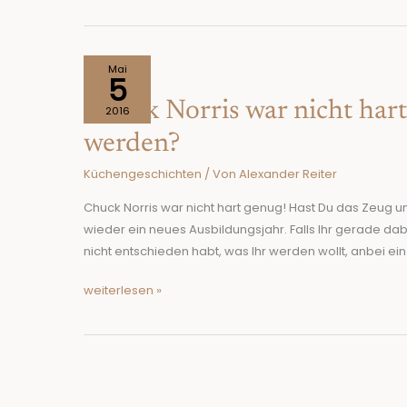
Chuck
Mai
5
Norris
Chuck Norris war nicht har
war
2016
nicht
werden?
hart
Küchengeschichten
/ Von
Alexander Reiter
genug!Hast
Du
Chuck Norris war nicht hart genug! Hast Du das Zeug 
das
wieder ein neues Ausbildungsjahr. Falls Ihr gerade da
Zeug
nicht entschieden habt, was Ihr werden wollt, anbei ei
um
Koch
weiterlesen »
zu
werden?