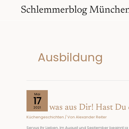
Zum
springen
Schlemmerblog Münche
Inhalt
springen
Ausbildung
Mach
Mai
17
was
Mach was aus Dir! Hast Du
aus
2021
Dir!
Küchengeschichten
/ Von
Alexander Reiter
Hast
Du
Servus Ihr Lieben, Im August und September beginnt ja 