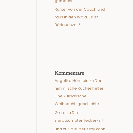
gemacht
Runter von der Couch und
raus in den Wald. Es ist
Bärlauchzeit!
Kommentare
Angelika Hörnlein
zu
Der
himmlische Küchenhelfer.
Eine kulinarische
Weihnachtsgeschichte
Greta
zu
Die
Eierautomaten lecker-Ei!
Lina
zu
So super sexy kann