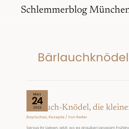
Zum
springen
Schlemmerblog Münche
Inhalt
springen
Bärlauchknödel
Bärlauch-
März
24
Knödel,
Bärlauch-Knödel, die klein
die
2023
kleinen
Bayrisches
,
Rezepte
/ Von
Reiter
himmlischen
Frühlingsboten
Servus Ihr Lieben, jetzt, wo es draußen langsam Frühli