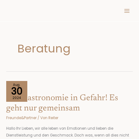
Inhalt
Zum
springen
Inhalt
springen
Beratung
Die
Aug.
30
Gastronomie
Die Gastronomie in Gefahr! Es
in
2024
Gefahr!
geht nur gemeinsam
Es
Freunde&Partner
/ Von
Reiter
geht
nur
Hallo Ihr Lieben, wir alle leben von Emotionen und lieben die
gemeinsam
Dienstleistung und den Geschmack. Doch was, wenn all dies nicht