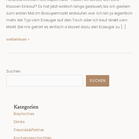
Einkauf?
Klassen Einkauf? Es hat jetzt wirklich lange gedauert, bis ich gestern
zum ersten Mal im Biosupermarkt einkaufen war. Ich bin ja eigentlich
mehr der Typ vom Erzeuger auf den Tisch oder ich kauf direkt vom
Markt. Bei mir gehört es einfach a bisserl dazu den Erzeuger zu […]
weiterlesen »
Suchen
SUCHEN
Kategorien
Bayrisches
Drinks
Freunde&Partner
Küchengeschichten