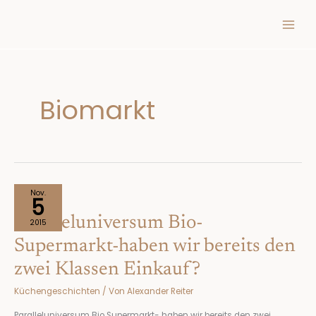
Inhalt
Zum
springen
Inhalt
springen
Biomarkt
Paralleluniversum
Nov.
5
Bio-
Paralleluniversum Bio-
Supermarkt-
2015
haben
Supermarkt-haben wir bereits den
wir
zwei Klassen Einkauf?
bereits
den
Küchengeschichten
/ Von
Alexander Reiter
zwei
Klassen
Paralleluniversum Bio Supermarkt- haben wir bereits den zwei