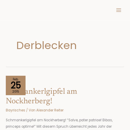
Inhalt
Zum
springen
Inhalt
springen
Derblecken
Schmankerlgipfel
Feb.
25
am
Schmankerlgipfel am
Nockherberg!
2015
Nockherberg!
Bayrisches
/ Von
Alexander Reiter
Schmankerlgipfel am Nockherberg! “Salve, pater patriae! Bibas,
princeps optime!” Mit diesem Spruch überreicht jedes Jahr der