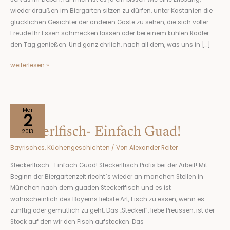
wieder draußen im Biergarten sitzen zu dürfen, unter Kastanien die
glücklichen Gesichter der anderen Gäste zu sehen, die sich voller
Freude Ihr Essen schmecken lassen oder bei einem kühlen Radler
den Tag genießen. Und ganz ehrlich, nach all dem, was uns in […]
weiterlesen »
Steckerlfisch-
Mai
2
Einfach
Steckerlfisch- Einfach Guad!
Guad!
2013
Bayrisches
,
Küchengeschichten
/ Von
Alexander Reiter
Steckerlfisch- Einfach Guad! Steckerlfisch Profis bei der Arbeit! Mit
Beginn der Biergartenzeit riecht´s wieder an manchen Stellen in
München nach dem guaden Steckerlfisch und es ist
wahrscheinlich des Bayerns liebste Art, Fisch zu essen, wenn es
zünftig oder gemütlich zu geht. Das „Steckerl“, liebe Preussen, ist der
Stock auf den wir den Fisch aufstecken. Das