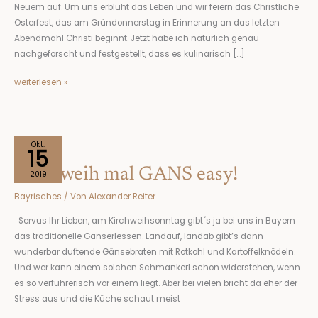
Neuem auf. Um uns erblüht das Leben und wir feiern das Christliche
Osterfest, das am Gründonnerstag in Erinnerung an das letzten
Abendmahl Christi beginnt. Jetzt habe ich natürlich genau
nachgeforscht und festgestellt, dass es kulinarisch […]
weiterlesen »
Kirchweih
Okt.
15
mal
Kirchweih mal GANS easy!
GANS
2019
easy!
Bayrisches
/ Von
Alexander Reiter
Servus Ihr Lieben, am Kirchweihsonntag gibt´s ja bei uns in Bayern
das traditionelle Ganserlessen. Landauf, landab gibt’s dann
wunderbar duftende Gänsebraten mit Rotkohl und Kartoffelknödeln.
Und wer kann einem solchen Schmankerl schon widerstehen, wenn
es so verführerisch vor einem liegt. Aber bei vielen bricht da eher der
Stress aus und die Küche schaut meist