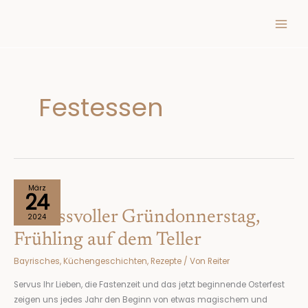
Inhalt
Zum
springen
Inhalt
springen
Festessen
Genussvoller
März
24
Gründonnerstag,
Genussvoller Gründonnerstag,
Frühling
2024
auf
Frühling auf dem Teller
dem
Bayrisches
,
Küchengeschichten
,
Rezepte
/ Von
Reiter
Teller
Servus Ihr Lieben, die Fastenzeit und das jetzt beginnende Osterfest
zeigen uns jedes Jahr den Beginn von etwas magischem und