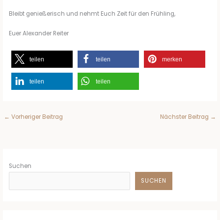
Bleibt genießerisch und nehmt Euch Zeit für den Frühling,
Euer Alexander Reiter
teilen
teilen
merken
teilen
teilen
←
Vorheriger Beitrag
Nächster Beitrag
→
Suchen
SUCHEN