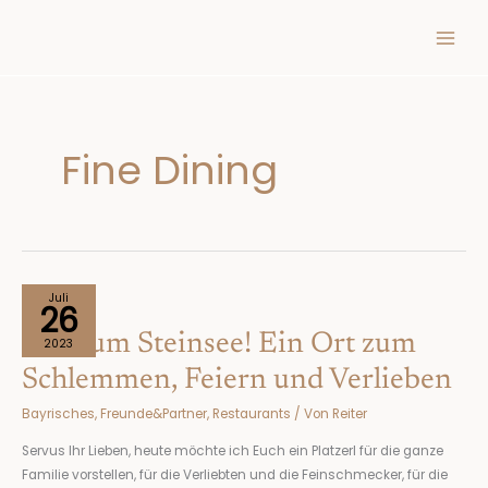
Inhalt
Zum
springen
Inhalt
springen
Fine Dining
Auf
Juli
26
zum
Auf zum Steinsee! Ein Ort zum
Steinsee!
2023
Ein
Schlemmen, Feiern und Verlieben
Ort
Bayrisches
,
Freunde&Partner
,
Restaurants
/ Von
Reiter
zum
Schlemmen,
Servus Ihr Lieben, heute möchte ich Euch ein Platzerl für die ganze
Feiern
Familie vorstellen, für die Verliebten und die Feinschmecker, für die
und