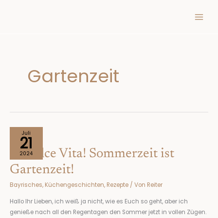
Inhalt
Zum
springen
Inhalt
springen
Gartenzeit
La
Juli
21
dolce
La dolce Vita! Sommerzeit ist
Vita!
2024
Sommerzeit
Gartenzeit!
ist
Bayrisches
,
Küchengeschichten
,
Rezepte
/ Von
Reiter
Gartenzeit!
Hallo Ihr Lieben, ich weiß ja nicht, wie es Euch so geht, aber ich
genieße nach all den Regentagen den Sommer jetzt in vollen Zügen.