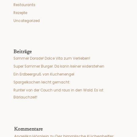
Restaurants
Rezepte
Uncategorized
Beiträge
Sommer Dorade! Dolce Vita zum Verlieben!
Super Sommer Burger. Da kann keiner widerstehen
Ein Erdbeergruß von Kuchenengel
Spargelkochen leicht gemacht
Runter von der Couch und raus in den Wald. Es ist
Bärlauchzeit!
Kommentare
Angelika Hörnlein
zu
Der himmlische Küchenhelfer.