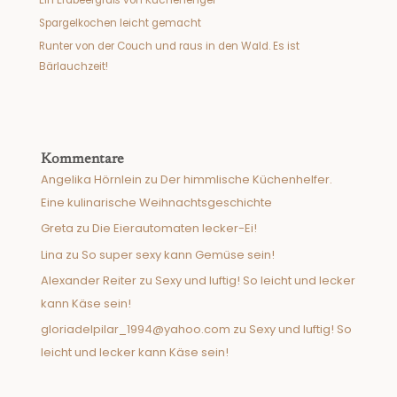
Ein Erdbeergruß von Kuchenengel
Spargelkochen leicht gemacht
Runter von der Couch und raus in den Wald. Es ist
Bärlauchzeit!
Kommentare
Angelika Hörnlein
zu
Der himmlische Küchenhelfer.
Eine kulinarische Weihnachtsgeschichte
Greta
zu
Die Eierautomaten lecker-Ei!
Lina
zu
So super sexy kann Gemüse sein!
Alexander Reiter
zu
Sexy und luftig! So leicht und lecker
kann Käse sein!
gloriadelpilar_1994@yahoo.com
zu
Sexy und luftig! So
leicht und lecker kann Käse sein!