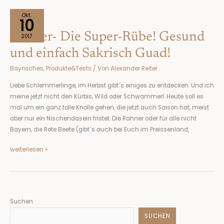
Rahner-
Okt.
10
Die
Rahner- Die Super-Rübe! Gesund
Super-
2017
Rübe!
und einfach Sakrisch Guad!
Gesund
Bayrisches
,
Produkte&Tests
/ Von
Alexander Reiter
und
einfach
Liebe Schlemmerlinge, im Herbst gibt´s einiges zu entdecken. Und ich
Sakrisch
meine jetzt nicht den Kürbis, Wild oder Schwammerl. Heute soll es
Guad!
mal um ein ganz tolle Knolle gehen, die jetzt auch Saison hat, meist
aber nur ein Nischendasein fristet. Die Rahner oder für alle nicht
Bayern, die Rote Beete (gibt´s auch bei Euch im Preissenland,
weiterlesen »
Suchen
SUCHEN