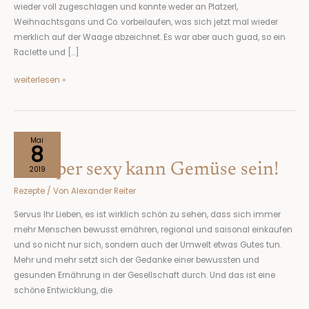
wieder voll zugeschlagen und konnte weder an Platzerl,
Weihnachtsgans und Co. vorbeilaufen, was sich jetzt mal wieder
merklich auf der Waage abzeichnet. Es war aber auch guad, so ein
Raclette und […]
weiterlesen »
So
Mai
8
super
So super sexy kann Gemüse sein!
sexy
2019
kann
Rezepte
/ Von
Alexander Reiter
Gemüse
sein!
Servus Ihr Lieben, es ist wirklich schön zu sehen, dass sich immer
mehr Menschen bewusst ernähren, regional und saisonal einkaufen
und so nicht nur sich, sondern auch der Umwelt etwas Gutes tun.
Mehr und mehr setzt sich der Gedanke einer bewussten und
gesunden Ernährung in der Gesellschaft durch. Und das ist eine
schöne Entwicklung, die