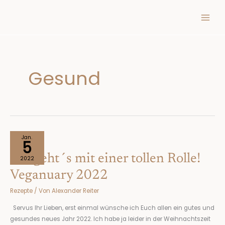
Inhalt
Zum
springen
Inhalt
springen
Gesund
Los
Jan.
5
geht
Los geht´s mit einer tollen Rolle!
´s
2022
mit
Veganuary 2022
einer
Rezepte
/ Von
Alexander Reiter
tollen
Rolle!
Servus Ihr Lieben, erst einmal wünsche ich Euch allen ein gutes und
Veganuary
gesundes neues Jahr 2022. Ich habe ja leider in der Weihnachtszeit
2022