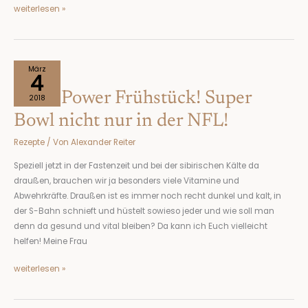
weiterlesen »
Mein
März
4
Power
Mein Power Frühstück! Super
Frühstück!
2018
Super
Bowl nicht nur in der NFL!
Bowl
Rezepte
/ Von
Alexander Reiter
nicht
nur
Speziell jetzt in der Fastenzeit und bei der sibirischen Kälte da
in
draußen, brauchen wir ja besonders viele Vitamine und
der
Abwehrkräfte. Draußen ist es immer noch recht dunkel und kalt, in
NFL!
der S-Bahn schnieft und hüstelt sowieso jeder und wie soll man
denn da gesund und vital bleiben? Da kann ich Euch vielleicht
helfen! Meine Frau
weiterlesen »