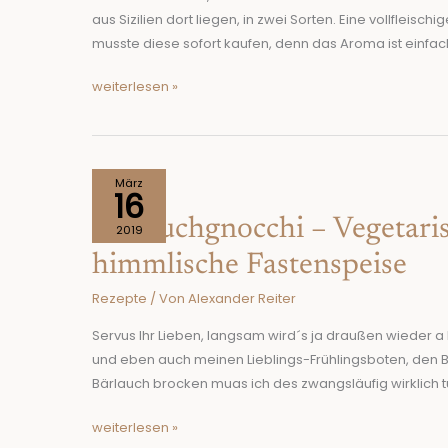
im
aus Sizilien dort liegen, in zwei Sorten. Eine vollfleis
Süden
musste diese sofort kaufen, denn das Aroma ist einf
weiterlesen »
Bärlauchgnocchi
März
16
–
Bärlauchgnocchi – Vegetari
Vegetarisches
2019
Frühlingsschmankerl
himmlische Fastenspeise
und
Rezepte
/ Von
Alexander Reiter
himmlische
Fastenspeise
Servus Ihr Lieben, langsam wird´s ja draußen wieder a
und eben auch meinen Lieblings-Frühlingsboten, den Bär
Bärlauch brocken muas ich des zwangsläufig wirklich tu
weiterlesen »