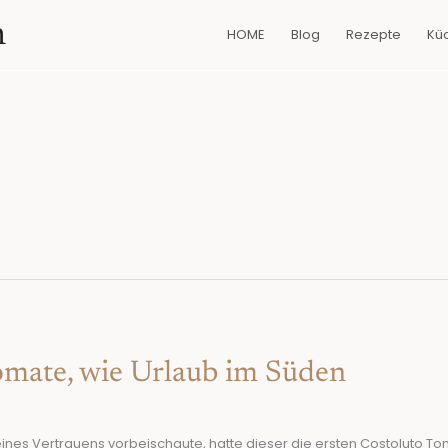
n
HOME
Blog
Rezepte
Kü
omate, wie Urlaub im Süden
ines Vertrauens vorbeischaute, hatte dieser die ersten Costoluto T