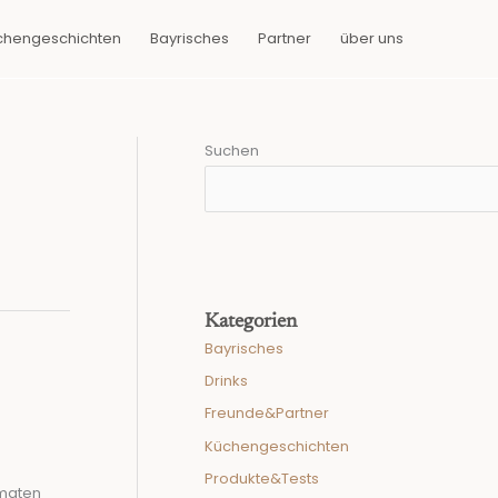
chengeschichten
Bayrisches
Partner
über uns
Suchen
Kategorien
Bayrisches
Drinks
Freunde&Partner
Küchengeschichten
Produkte&Tests
omaten