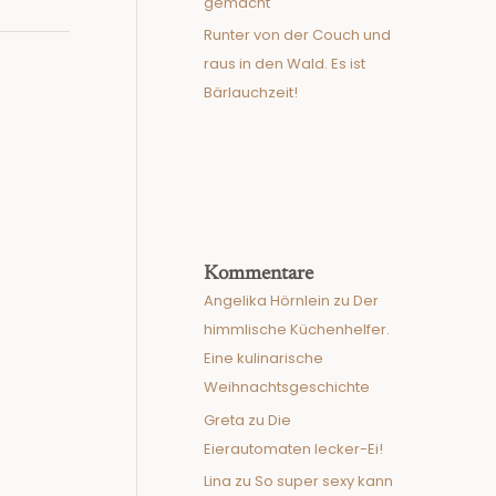
gemacht
Runter von der Couch und
raus in den Wald. Es ist
Bärlauchzeit!
Kommentare
Angelika Hörnlein
zu
Der
himmlische Küchenhelfer.
Eine kulinarische
Weihnachtsgeschichte
Greta
zu
Die
Eierautomaten lecker-Ei!
Lina
zu
So super sexy kann