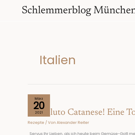
Zum
springen
Schlemmerblog Münche
Inhalt
springen
Italien
Costoluto
März
20
Catanese!
Costoluto Catanese! Eine T
Eine
2021
Tomate,
Rezepte
/ Von
Alexander Reiter
wie
Urlaub
Servus Ihr Lieben, als ich heute beim Gemüse-Gott me