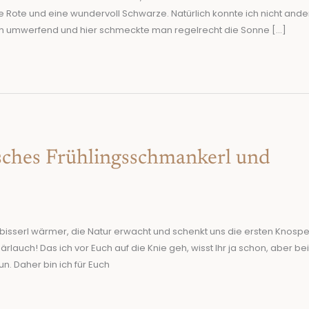
chige Rote und eine wundervoll Schwarze. Natürlich konnte ich nicht and
ach umwerfend und hier schmeckte man regelrecht die Sonne […]
sches Frühlingsschmankerl und
 bisserl wärmer, die Natur erwacht und schenkt uns die ersten Knospe
lauch! Das ich vor Euch auf die Knie geh, wisst Ihr ja schon, aber be
n. Daher bin ich für Euch