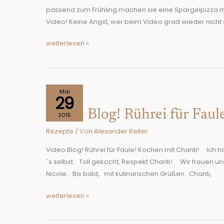
passend zum Frühling machen sie eine Spargelpizza mi
Video! Keine Angst, wer beim Video grad wieder nicht 
weiterlesen »
Video
Mai
29
Blog!
Video Blog! Rührei für Faul
Rührei
2015
für
Rezepte
/ Von
Alexander Reiter
Faule!
Kochen
Video Blog! Rührei für Faule! Kochen mit Chanti! Ich 
mit
´s selbst. Toll gekocht, Respekt Chanti! Wir freuen 
Chanti!
Nicole. Bis bald, mit kulinarischen Grüßen Chanti,
weiterlesen »