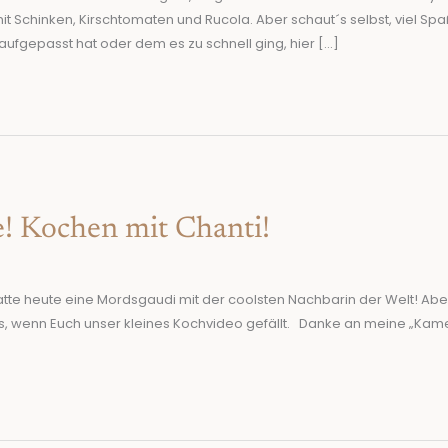
t Schinken, Kirschtomaten und Rucola. Aber schaut´s selbst, viel Sp
aufgepasst hat oder dem es zu schnell ging, hier […]
e! Kochen mit Chanti!
hatte heute eine Mordsgaudi mit der coolsten Nachbarin der Welt! Abe
uns, wenn Euch unser kleines Kochvideo gefällt. Danke an meine „Kam