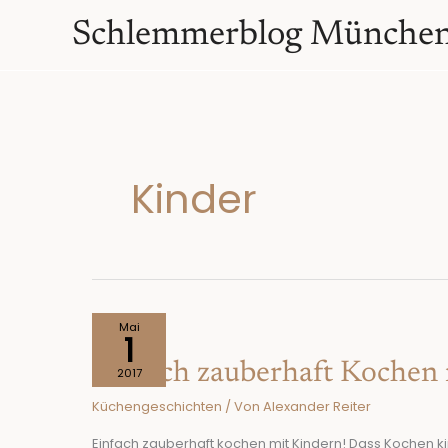
Zum
springen
Schlemmerblog Münche
Inhalt
springen
Kinder
Einfach
Mai
1
zauberhaft
Einfach zauberhaft Kochen 
Kochen
2017
mit
Küchengeschichten
/ Von
Alexander Reiter
Kindern!
Einfach zauberhaft kochen mit Kindern! Dass Kochen k