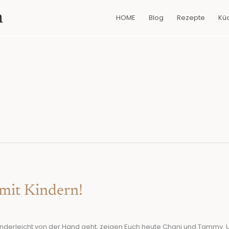
n
HOME
Blog
Rezepte
Kü
mit Kindern!
inderleicht von der Hand geht, zeigen Euch heute Chani und Tammy. 