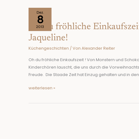
Oh
Dez.
8
du
Oh du fröhliche Einkaufsze
fröhliche
2013
Einkaufszeit!
Jaqueline!
Von
Küchengeschichten
/ Von
Alexander Reiter
Monstern
und
Oh du fröhliche Einkaufszeit ! Von Monstern und Scho
Schoko
Kinderchören lauscht, die uns durch die Vorweihnachts
–
Freude. Die Staade Zeit hat Einzug gehalten und in den
Jaqueline!
weiterlesen »