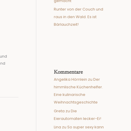
gemacht
Runter von der Couch und
raus in den Wald. Es ist
Bärlauchzeit!
 und
und
Kommentare
Angelika Hörnlein
zu
Der
himmlische Küchenhelfer.
Eine kulinarische
Weihnachtsgeschichte
Greta
zu
Die
Eierautomaten lecker-Ei!
Lina
zu
So super sexy kann