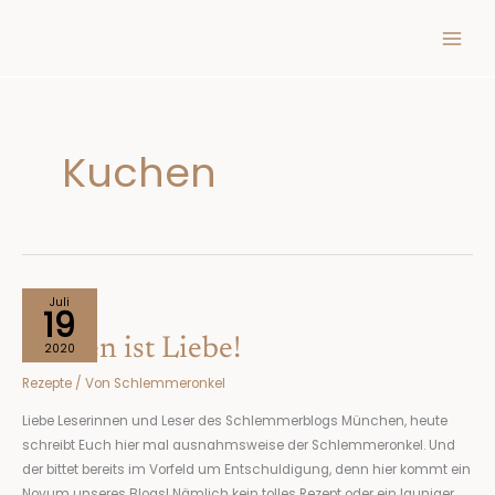
Inhalt
Zum
springen
Inhalt
springen
Kuchen
Backen
Juli
19
ist
Backen ist Liebe!
Liebe!
2020
Rezepte
/ Von
Schlemmeronkel
Liebe Leserinnen und Leser des Schlemmerblogs München, heute
schreibt Euch hier mal ausnahmsweise der Schlemmeronkel. Und
der bittet bereits im Vorfeld um Entschuldigung, denn hier kommt ein
Novum unseres Blogs! Nämlich kein tolles Rezept oder ein launiger