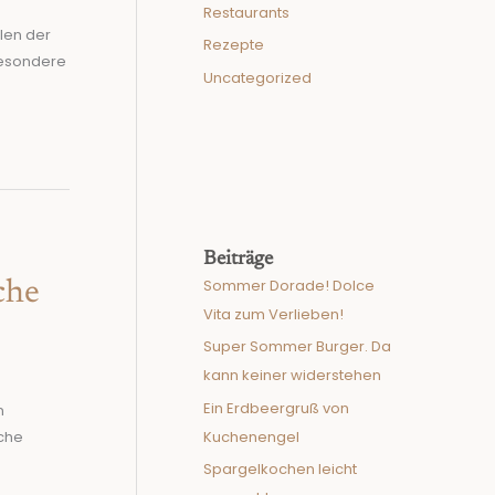
Restaurants
len der
Rezepte
 besondere
Uncategorized
Beiträge
Sommer Dorade! Dolce
che
Vita zum Verlieben!
Super Sommer Burger. Da
kann keiner widerstehen
Ein Erdbeergruß von
n
Kuchenengel
iche
Spargelkochen leicht