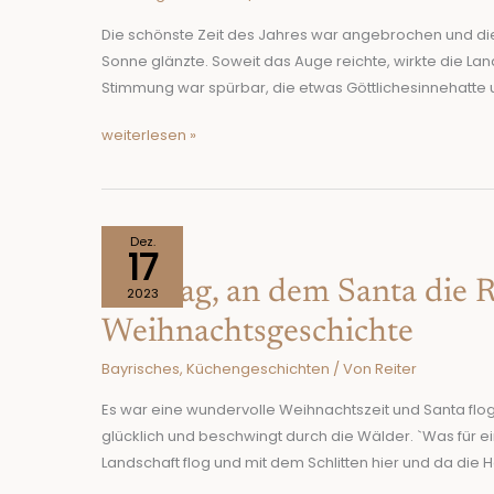
Weihnachtsgeschichte
Die schönste Zeit des Jahres war angebrochen und di
Sonne glänzte. Soweit das Auge reichte, wirkte die La
Stimmung war spürbar, die etwas Göttlichesinnehatte 
weiterlesen »
Der
Dez.
17
Tag,
Der Tag, an dem Santa die 
an
2023
dem
Weihnachtsgeschichte
Santa
Bayrisches
,
Küchengeschichten
/ Von
Reiter
die
Regierung
Es war eine wundervolle Weihnachtszeit und Santa fl
übernahm.
glücklich und beschwingt durch die Wälder. `Was für ei
Eine
Landschaft flog und mit dem Schlitten hier und da die H
kulinarische