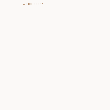
Weihnachtsgeschichte
weiterlesen »