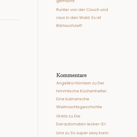
gemacht
Runter von der Couch und
raus in den Wald. Es ist
Bärlauchzeit!
Kommentare
Angelika Hörnlein
zu
Der
himmlische Küchenhelfer.
Eine kulinarische
Weihnachtsgeschichte
Greta
zu
Die
Eierautomaten lecker-Ei!
Lina
zu
So super sexy kann