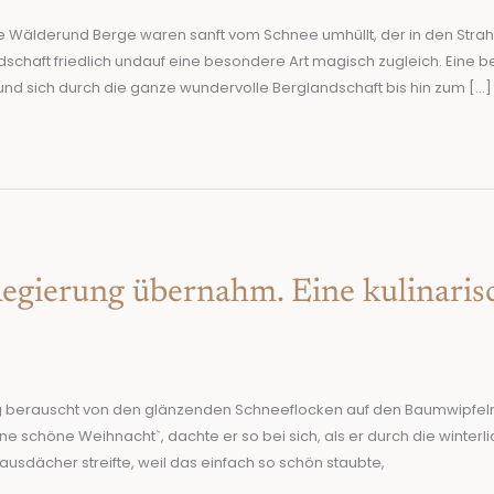
e Wälderund Berge waren sanft vom Schnee umhüllt, der in den Strah
ndschaft friedlich undauf eine besondere Art magisch zugleich. Eine
und sich durch die ganze wundervolle Berglandschaft bis hin zum […]
Regierung übernahm. Eine kulinaris
og berauscht von den glänzenden Schneeflocken auf den Baumwipfel
ne schöne Weihnacht`, dachte er so bei sich, als er durch die winterl
ausdächer streifte, weil das einfach so schön staubte,