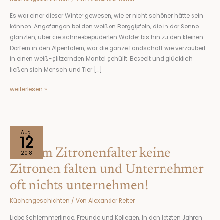
Es war einer dieser Winter gewesen, wie er nicht schöner hätte sein
können. Angefangen bei den weißen Berggipfeln, die in der Sonne
glänzten, über die schneebepuderten Wälder bis hin zu den kleinen
Dörfern in den Alpentälern, war die ganze Landschaft wie verzaubert
in einen weiß-glitzernden Mantel gehüllt. Beseelt und glücklich
ließen sich Mensch und Tier […]
weiterlesen »
Warum
Aug.
12
Zitronenfalter
Warum Zitronenfalter keine
keine
2018
Zitronen
Zitronen falten und Unternehmer
falten
oft nichts unternehmen!
und
Unternehmer
Küchengeschichten
/ Von
Alexander Reiter
oft
nichts
Liebe Schlemmerlinge, Freunde und Kollegen, In den letzten Jahren