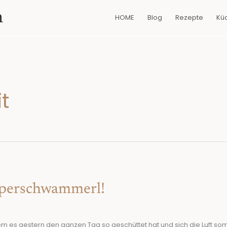
n
HOME
Blog
Rezepte
Kü
t
uperschwammerl!
 gestern den ganzen Tag so geschüttet hat und sich die Luft somi