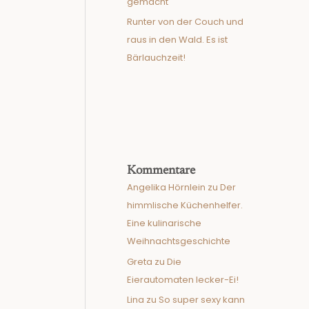
gemacht
Runter von der Couch und
raus in den Wald. Es ist
Bärlauchzeit!
Kommentare
Angelika Hörnlein
zu
Der
himmlische Küchenhelfer.
Eine kulinarische
Weihnachtsgeschichte
Greta
zu
Die
Eierautomaten lecker-Ei!
Lina
zu
So super sexy kann