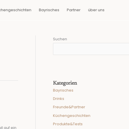
chengeschichten
Bayrisches
Partner
über uns
Suchen
Kategorien
Bayrisches
Drinks
Freunde&Partner
Küchengeschichten
Produkte&Tests
t auf ein