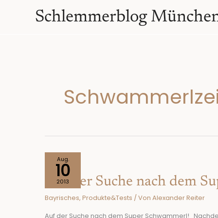
Zum
springen
Schlemmerblog Münche
Inhalt
springen
Schwammerlzei
Auf
Aug.
10
der
Auf der Suche nach dem S
Suche
2013
nach
Bayrisches
,
Produkte&Tests
/ Von
Alexander Reiter
dem
Superschwammerl!
Auf der Suche nach dem Super Schwammerl! Nachdem es