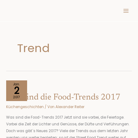
Inhalt
Zum
springen
Inhalt
springen
Trend
Was
Jan.
2
sind
Was sind die Food-Trends 2017
die
2017
Food-
Küchengeschichten
/ Von
Alexander Reiter
Trends
2017
Was sind die Food-Trends 2017 Jetzt sind sie vorbei, die Feiertage.
Vorbei die Zeit der Lichter und Genüsse, der Düfte und Verführungen.
Doch was gibt´s Neues 2017? Viele der Trends aus dem letzten Jahr
werden uns weiter begleiten; so ist der Street Food Trend weiter auf